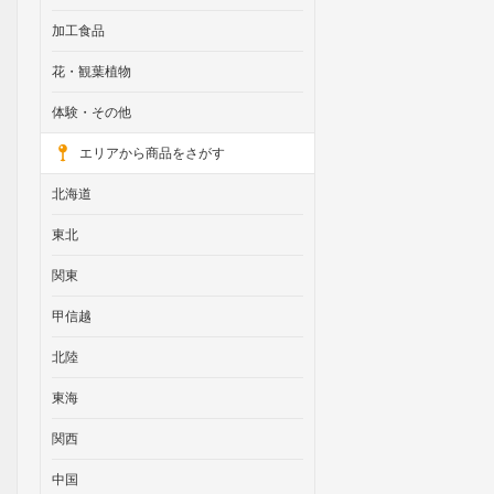
加工食品
花・観葉植物
体験・その他
エリアから商品をさがす
北海道
東北
関東
甲信越
北陸
東海
関西
中国