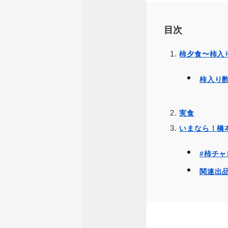
目次
柿夕食〜柿入
柿入り
実食
いまなら！橋
#柿チャ
関連出