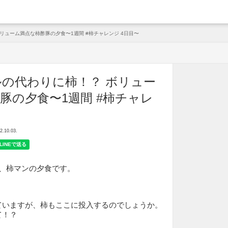
arche
リューム満点な柿酢豚の夕食〜1週間 #柿チャレンジ 4日目〜
の代わりに柿！？ ボリュー
豚の夕食〜1週間 #柿チャレ
10.03.
は、柿マンの夕食です。
ていますが、柿もここに投入するのでしょうか。
て！？