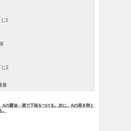
じ1
個
じ2
適量
、Aの醤油・酒で下味をつける。次に、Aの溶き卵と
る。