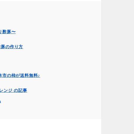
り酢豚〜
酢豚の作り方
本市の柿が送料無料♪
レンジ の記事
品