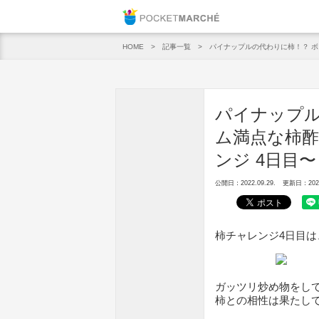
Pocket M
記事一覧
パイナップルの代わりに柿！？ ボ
HOME
パイナップル
ム満点な柿酢
ンジ 4日目〜
公開日：2022.09.29.
更新日：2022.
柿チャレンジ4日目
ガッツリ炒め物をし
柿との相性は果たし