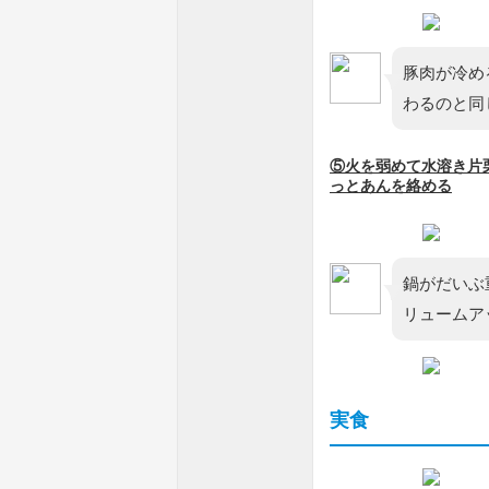
豚肉が冷め
わるのと同
⑤火を弱めて水溶き片
っとあんを絡める
鍋がだいぶ
リュームア
実食