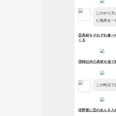
このやり方
ら塊肉を一
②具材をそれぞれ食べ
くる
③柿以外の具材を油で炒
この時点で
④野菜に②のあんを入