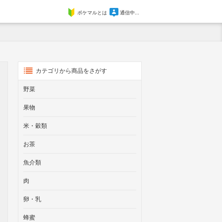
ポケマルとは
通信中...
カテゴリから商品をさがす
野菜
果物
米・穀類
お茶
魚介類
肉
卵・乳
蜂蜜