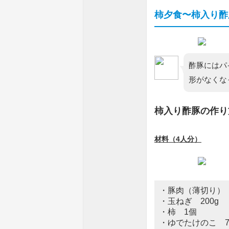
柿夕食〜柿入り酢
酢豚にはパ
形がなくな
柿入り酢豚の作り
材料（4人分）
・豚肉（薄切り） 
・玉ねぎ 200g
・柿 1個
・ゆでたけのこ 7