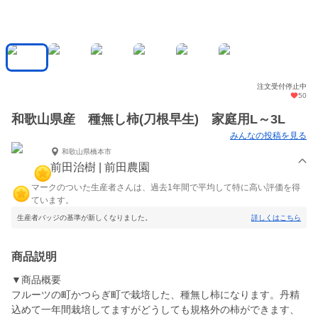
注文受付停止中
50
和歌山県産 種無し柿(刀根早生) 家庭用L～3L
みんなの投稿を見る
和歌山県橋本市
前田治樹 | 前田農園
マークのついた生産者さんは、過去1年間で平均して特に高い評価を得
ています。
生産者バッジの基準が新しくなりました。
詳しくはこちら
商品説明
▼商品概要
フルーツの町かつらぎ町で栽培した、種無し柿になります。丹精
込めて一年間栽培してますがどうしても規格外の柿ができます、