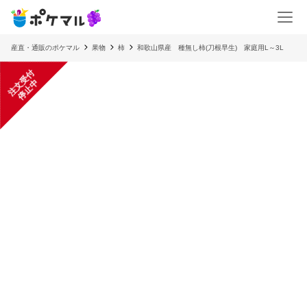
産直・通販のポケマル
果物
柿
和歌山県産 種無し柿(刀根早生) 家庭用L～3L
注
文
受
付
停
止
中