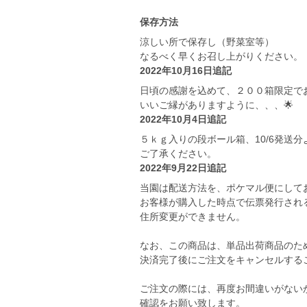
保存方法
涼しい所で保存し（野菜室等）
なるべく早くお召し上がりください。
2022年10月16日追記
日頃の感謝を込めて、２００箱限定で
いいご縁がありますように、、、🌟
2022年10月4日追記
５ｋｇ入りの段ボール箱、10/6発送
ご了承ください。
2022年9月22日追記
当園は配送方法を、ポケマル便にして
お客様が購入した時点で伝票発行され
住所変更ができません。
なお、この商品は、単品出荷商品のた
決済完了後にご注文をキャンセルする
ご注文の際には、再度お間違いがない
確認をお願い致します。