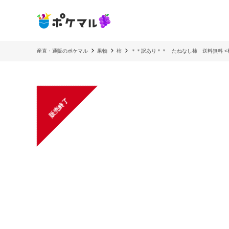
産直・通販のポケマル
果物
柿
＊＊訳あり＊＊ たねなし柿 送料無料 <
販売終了