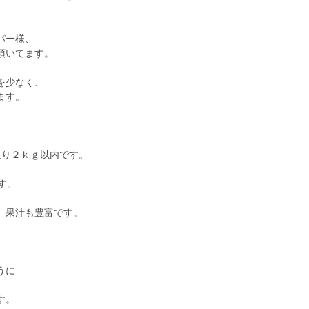
パー様、
頂いてます。
を少なく、
ます。
り２ｋｇ以内です。
す。
、果汁も豊富です。
うに
す。