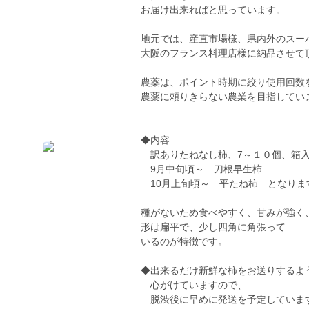
お届け出来ればと思っています。
地元では、産直市場様、県内外のスー
大阪のフランス料理店様に納品させて
農薬は、ポイント時期に絞り使用回数
農薬に頼りきらない農業を目指してい
◆内容
訳ありたねなし柿、7～１０個、箱入
9月中旬頃～ 刀根早生柿
10月上旬頃～ 平たね柿 となりま
種がないため食べやすく、甘みが強く
形は扁平で、少し四角に角張って
いるのが特徴です。
◆出来るだけ新鮮な柿をお送りするよ
心がけていますので、
脱渋後に早めに発送を予定していま