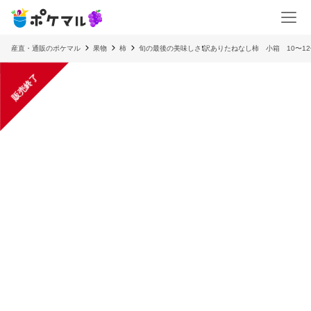
産直・通販のポケマル
果物
柿
旬の最後の美味しさ❗️訳ありたねなし柿 小箱 10〜1
販売終了