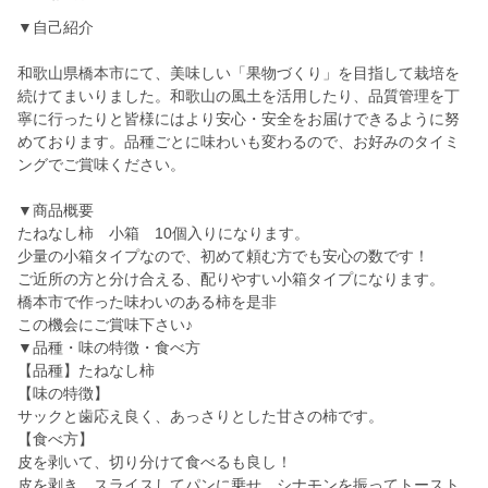
▼自己紹介
和歌山県橋本市にて、美味しい「果物づくり」を目指して栽培を
続けてまいりました。和歌山の風土を活用したり、品質管理を丁
寧に行ったりと皆様にはより安心・安全をお届けできるように努
めております。品種ごとに味わいも変わるので、お好みのタイミ
ングでご賞味ください。
▼商品概要
たねなし柿 小箱 10個入りになります。
少量の小箱タイプなので、初めて頼む方でも安心の数です！
ご近所の方と分け合える、配りやすい小箱タイプになります。
橋本市で作った味わいのある柿を是非
この機会にご賞味下さい♪
▼品種・味の特徴・食べ方
【品種】たねなし柿
【味の特徴】
サックと歯応え良く、あっさりとした甘さの柿です。
【食べ方】
皮を剥いて、切り分けて食べるも良し！
皮を剥き、スライスしてパンに乗せ、シナモンを振ってトースト