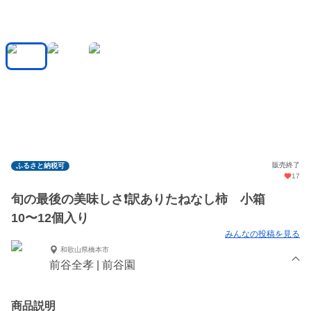
販売終了
ふるさと納税可
17
旬の最後の美味しさ❗️訳ありたねなし柿 小箱
10〜12個入り
みんなの投稿を見る
和歌山県橋本市
前谷全孝 | 前谷園
商品説明