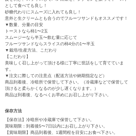
として食べても良し！
砂糖代わりにスムーズに入れても良し！
意外と生クリームとも合うのでフルーツサンドもオススメです！
▼数量、分量の目安
トーストなら柿1〜2玉
スムージーなら半玉〜飲む量に応じて
フルーツサンドならスライスの柿4分の1〜半玉
▼栽培/生産方法、こだわり
【こだわり】
美味しく召し上がって頂ける様に丁寧に世話をして育てていま
す。
▼注文に際しての注意点（配送方法や納期指定など）
商品到着後、冷暗所で保管して下さい。（冷蔵庫などで保管して
頂けると柔らかくなるのが少し遅くなります。）
商品は到着後、なるべくお早めにお召し上がり下さい。
保存方法
【保存法】冷暗所や冷蔵庫で保管して下さい。
賞味期限：到着後5〜7日以内にお召し上がり下さい。
【賞味期限】商品到着後、1週間程を目安にお食べ下さい。