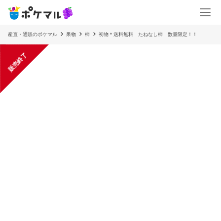
産直・通販のポケマル
果物
柿
初物＊送料無料 たねなし柿 数量限定！！
販売終了