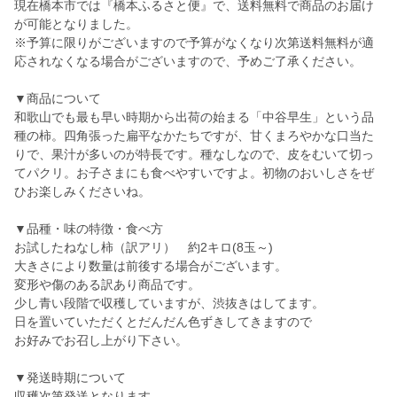
現在橋本市では『橋本ふるさと便』で、送料無料で商品のお届け
が可能となりました。
※予算に限りがございますので予算がなくなり次第送料無料が適
応されなくなる場合がございますので、予めご了承ください。
▼商品について
和歌山でも最も早い時期から出荷の始まる「中谷早生」という品
種の柿。四角張った扁平なかたちですが、甘くまろやかな口当た
りで、果汁が多いのが特長です。種なしなので、皮をむいて切っ
てパクリ。お子さまにも食べやすいですよ。初物のおいしさをぜ
ひお楽しみくださいね。
▼品種・味の特徴・食べ方
お試したねなし柿（訳アリ） 約2キロ(8玉～)
大きさにより数量は前後する場合がございます。
変形や傷のある訳あり商品です。
少し青い段階で収穫していますが、渋抜きはしてます。
日を置いていただくとだんだん色ずきしてきますので
お好みでお召し上がり下さい。
▼発送時期について
収穫次第発送となります。