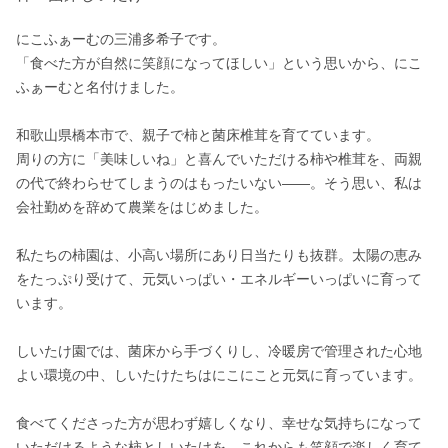
にこふぁーむの三浦多希子です。

「食べた方が自然に笑顔になってほしい」という思いから、にこ
ふぁーむと名付けました。

和歌山県橋本市で、親子で柿と菌床椎茸を育てています。

周りの方に「美味しいね」と喜んでいただける柿や椎茸を、両親
の代で終わらせてしまうのはもったいない——。そう思い、私は
会社勤めを辞めて農業をはじめました。

私たちの柿園は、小高い場所にあり日当たりも抜群。太陽の恵み
をたっぷり受けて、元気いっぱい・エネルギーいっぱいに育って
います。

しいたけ園では、菌床から手づくりし、冷暖房で管理された心地
よい環境の中、しいたけたちはにこにこと元気に育っています。

食べてくださった方が思わず嬉しくなり、幸せな気持ちになって
いただけるような柿としいたけを、これからも笑顔で楽しく育て