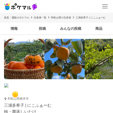
産直・通販のポケマル
生産者一覧
和歌山県の生産者
三浦多希子 | にこふぁーむ
情報
投稿
みんなの投稿
商品
和歌山県橋本市
三浦多希子 | にこふぁーむ
柿・菌床しいたけ