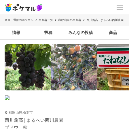
産直・通販のポケマル
生産者一覧
和歌山県の生産者
西川義高 | まるへい西川農園
情報
投稿
みんなの投稿
商品
和歌山県橋本市
西川義高 | まるへい西川農園
ブドウ 柿