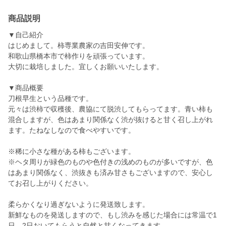
商品説明
▼自己紹介
はじめまして。柿専業農家の吉田安伸です。
和歌山県橋本市で柿作りを頑張っています。
大切に栽培しました。宜しくお願いいたします。
▼商品概要
刀根早生という品種です。
元々は渋柿で収穫後、農協にて脱渋してもらってます。青い柿も
混合しますが、色はあまり関係なく渋が抜けると甘く召し上がれ
ます。たねなしなので食べやすいです。
※稀に小さな種がある柿もございます。
※ヘタ周りが緑色のものや色付きの浅めのものが多いですが、色
はあまり関係なく、渋抜きも済み甘さもございますので、安心し
てお召し上がりください。
柔らかくなり過ぎないように発送致します。
新鮮なものを発送しますので、もし渋みを感じた場合には常温で1
日、2日おいてもらうと自然と甘くなってきます。