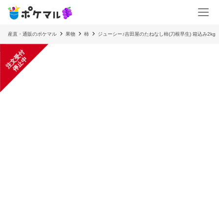
産直・通販のポケマル
果物
柿
ジューシー♪吉田屋のたねなし柿(刀根早生) 箱込み2kg
注
文
受
付
停
止
中