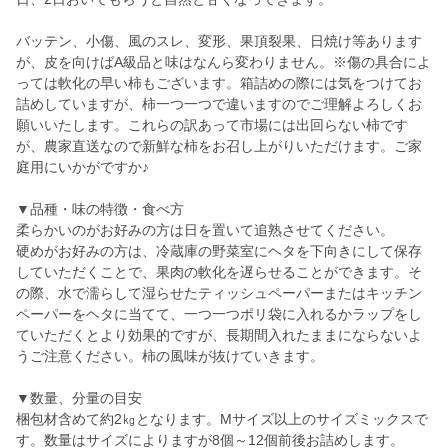
バッテン、小傷、風のスレ、変形、果頂裂果、日焼け等あります
が、皮を向けばA級品と味はなんら変わりません。※傷の具合によ
っては軟化の早い柿もございます。箱詰めの際には気をつけてお
詰めしていますが、柿一つ一つで違いますのでご理解よろしくお
願いいたします。これらの訳あって市場には出回らない柿です
が、農家直送なので新鮮な柿をお召し上がりいただけます。ご家
庭用にいかがですか♪
▼品種・味の特徴・食べ方
柔らかいのがお好みの方は日を置いて追熟させてください。
硬めがお好みの方は、冷蔵庫の野菜室にヘタを下向きにして保存
していただくことで、果肉の軟化を遅らせることができます。そ
の際、水で濡らして湿らせたティッシュペーパーまたはキッチン
ペーパーをヘタに当てて、一つ一つポリ袋に入れるかラップをし
ていただくとより効果的ですが、長期間入れたままにならないよ
うご注意ください。柿の風味が抜けていきます。
▼数量、分量の目安
梱包材含めて約2㎏となります。Mサイズ以上のサイズミックスで
す。数量はサイズによりますが8個～12個前後お詰めします。