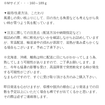
※Mサイズ・・・160～189ｇ
▼栽培/生産方法、こだわり
風通しの良い枝ぶりにして、日の当たる角度なども考えながら良
い柿が育つよう気を配っています。
▼注文に際しての注意点（配送方法や納期指定など）
箱詰めの際、柿に軟化がないかを確認しながらお詰めしています
が、常温配送、輸送途中の揺れが原因で、追熟が進み柔らかくな
る場合もございます。予めご了承下さい。
※北海道、沖縄、離島は特に配送に日にちがかかってしまう為、
熟してしまう可能性がありますので、ご了承お願いします。ま
た、今年も猛暑の影響を受け、高温障害で突然軟化する柿が発生
する可能性がございます。
なまものですので、すぐに受け取り頂ける方のみご購入下さい。
即日発送を心がけますが、収穫や脱渋の都合により発送までの日
数を予定以上にいただく場合も稀ですが出てくるかと思います。