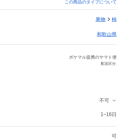
この商品のタイプについて
果物
柿
和歌山県
ポケマル提携のヤマト便
配送区分:
不可
1~16日
可