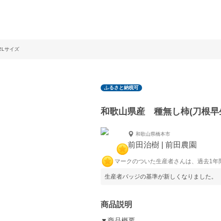
2Lサイズ
ふるさと納税可
和歌山県産 種無し柿(刀根早生
和歌山県橋本市
前田治樹 | 前田農園
マークのついた生産者さんは、過去1年
生産者バッジの基準が新しくなりました。
商品説明
▼商品概要