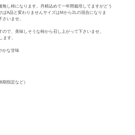
種無し柿になります。丹精込めて一年間栽培してますがどう
けばA品と変わりませんサイズはMから2Lの混合になりま
下さいませ。
すので、美味しそうな柿から召し上がって下さいませ。
します。
やかな甘味
納期指定など）