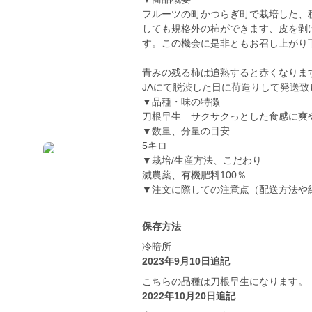
フルーツの町かつらぎ町で栽培した、
しても規格外の柿ができます、皮を剥
す。この機会に是非ともお召し上がり
青みの残る柿は追熟すると赤くなりま
JAにて脱渋した日に荷造りして発送致
▼品種・味の特徴
刀根早生 サクサクっとした食感に爽
▼数量、分量の目安
5キロ
▼栽培/生産方法、こだわり
減農薬、有機肥料100％
▼注文に際しての注意点（配送方法や
保存方法
冷暗所
2023年9月10日追記
こちらの品種は刀根早生になります。
2022年10月20日追記