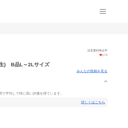
注文受付停止中
173
) B品L～2Lサイズ
みんなの投稿を見る
間で平均して特に高い評価を得ています。
詳しくはこちら