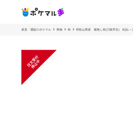
産直・通販のポケマル
果物
柿
和歌山県産 種無し柿(刀根早生) B品L～
注
文
受
付
停
止
中