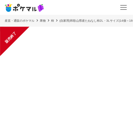
産直・通販のポケマル
果物
柿
(自家用)和歌山県産たねなし柿2L・3Lサイズ(14個～1
販売終了