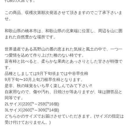
代表の大原です。
この商品、収穫次第順次発送させて頂きますのでご了承下さいま
せ。
和歌山県の橋本市は、和歌山県の北東端に位置し、周辺を山に囲
まれた自然豊かな場所です。
世界遺産である高野山の麓の恵まれた気候と風土の中で、一つ一
つ愛情を込めて作り上げた種のない柿です。
富有柿と比べると、柔らかな果肉とあっさりとした甘さが特徴で
す。
品種としましては9月下旬頃までは中谷早生柿
9月下旬〜10月上旬刀根早生柿となります。
是非、秋の味覚をいち早く楽しんでみて下さい‼︎
自家用なので、傷や汚れ、日焼けが等ありますが、味は贈答品と
同等です。
2Lサイズ(220㌘～259㌘16個)
3Lサイズ(260㌘～309㌘14個)
どちらかのサイズでお届けさせていただきます。(サイズの指定は
受け付けておりません。)