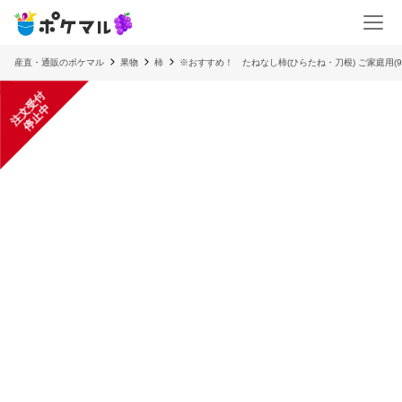
産直・通販のポケマル
果物
柿
※おすすめ！ たねなし柿(ひらたね・刀根) ご家庭用(
注
文
受
付
停
止
中