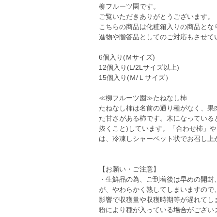
柳フルーツ園です。
ご覧いただきありがとうございます。
こちらの商品は化粧箱入りの商品とな
進物や贈答品としてのご対応もさせて
6個入り(Ｍサイズ)
12個入り(L/2Lサイズ以上)
15個入り(Ｍ/Ｌサイズ）
≪柳フルーツ園≫たねなし柿
たねなし柿は名前の通り種がなく、果
た甘さがある柿です。木になっている
抜くこと)しています。「合わせ柿」
は、冷凍しシャーベット状でお召し上
【お願い・ご注意】
・生鮮品の為、ご到着後は早めの開封
が、やわらかく熟してしまいますので
影響で収穫量や収穫時期等が遅れてし