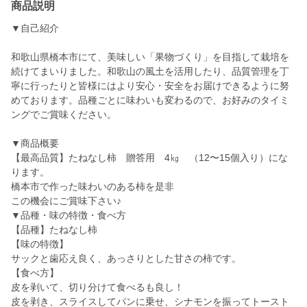
商品説明
▼自己紹介
和歌山県橋本市にて、美味しい「果物づくり」を目指して栽培を
続けてまいりました。和歌山の風土を活用したり、品質管理を丁
寧に行ったりと皆様にはより安心・安全をお届けできるように努
めております。品種ごとに味わいも変わるので、お好みのタイミ
ングでご賞味ください。
▼商品概要
【最高品質】たねなし柿 贈答用 4㎏ （12〜15個入り）にな
ります。
橋本市で作った味わいのある柿を是非
この機会にご賞味下さい♪
▼品種・味の特徴・食べ方
【品種】たねなし柿
【味の特徴】
サックと歯応え良く、あっさりとした甘さの柿です。
【食べ方】
皮を剥いて、切り分けて食べるも良し！
皮を剥き、スライスしてパンに乗せ、シナモンを振ってトースト