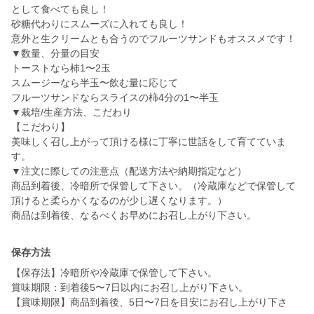
として食べても良し！
砂糖代わりにスムーズに入れても良し！
意外と生クリームとも合うのでフルーツサンドもオススメです！
▼数量、分量の目安
トーストなら柿1〜2玉
スムージーなら半玉〜飲む量に応じて
フルーツサンドならスライスの柿4分の1〜半玉
▼栽培/生産方法、こだわり
【こだわり】
美味しく召し上がって頂ける様に丁寧に世話をして育てていま
す。
▼注文に際しての注意点（配送方法や納期指定など）
商品到着後、冷暗所で保管して下さい。（冷蔵庫などで保管して
頂けると柔らかくなるのが少し遅くなります。）
商品は到着後、なるべくお早めにお召し上がり下さい。
保存方法
【保存法】冷暗所や冷蔵庫で保管して下さい。
賞味期限：到着後5〜7日以内にお召し上がり下さい。
【賞味期限】商品到着後、5日〜7日を目安にお召し上がり下さ