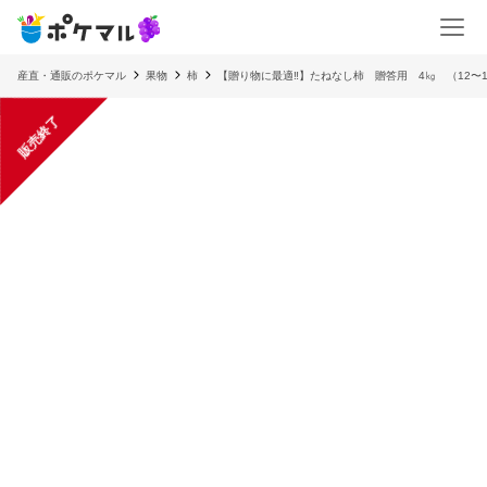
産直・通販のポケマル
果物
柿
【贈り物に最適‼️】たねなし柿 贈答用 4㎏ （12〜
販売終了