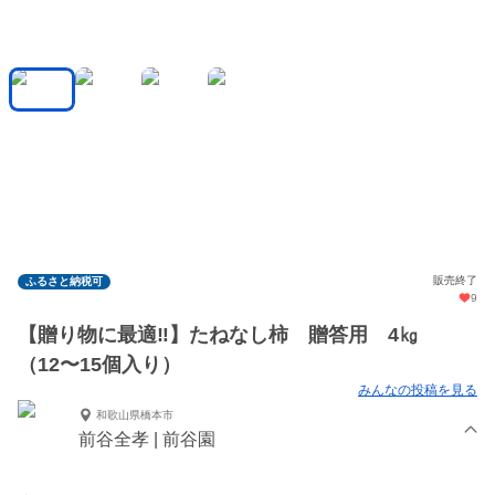
販売終了
ふるさと納税可
9
【贈り物に最適‼️】たねなし柿 贈答用 4㎏
（12〜15個入り）
みんなの投稿を見る
和歌山県橋本市
前谷全孝 | 前谷園