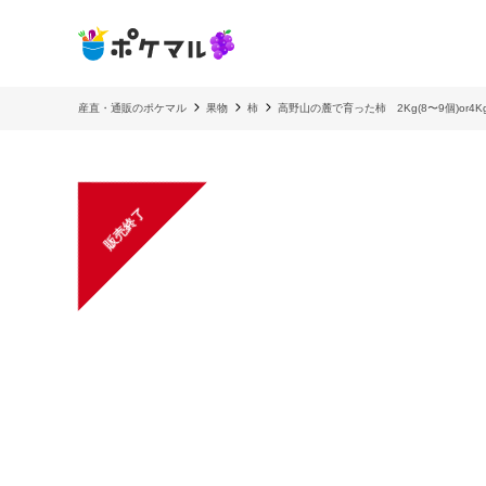
産直・通販のポケマル
果物
柿
高野山の麓で育った柿 2Kg(8〜9個)or4
販売終了