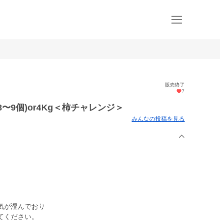
販売終了
7
〜9個)or4Kg＜柿チャレンジ＞
みんなの投稿を見る
気が澄んでおり
てください。