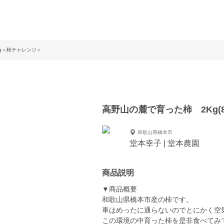
Kg＜柿チャレンジ＞
高野山の麓で育った柿 2Kg(8
和歌山県橋本市
堂本幸子 | 堂本農園
商品説明
▼商品概要
和歌山県橋本市産の柿です。
車はめったに通らないのでとにかく空
この環境の中育った柿を是非食べてみ