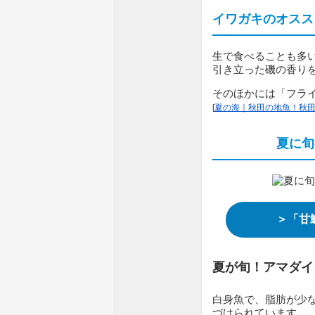
イワガキのオスス
生で食べることも多
引き立った磯の香り
そのほかには「フラ
[
夏の海｜秋田の地魚！秋田
夏に旬
＞「甘
夏が旬！アマダイ
白身魚で、脂肪が少
づけられています。