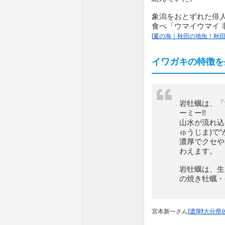
象潟をおとずれた俳
食べ「ウマイウマイ 
[
夏の海｜秋田の地魚！秋田
イワガキの特徴を
岩牡蠣は、「
ーミー!!
山水が流れ込
ゅうじま)で
濃厚でクセや
わえます。
岩牡蠣は、生
の焼き牡蠣・
宮本新一さん[
濃厚❗️大分県