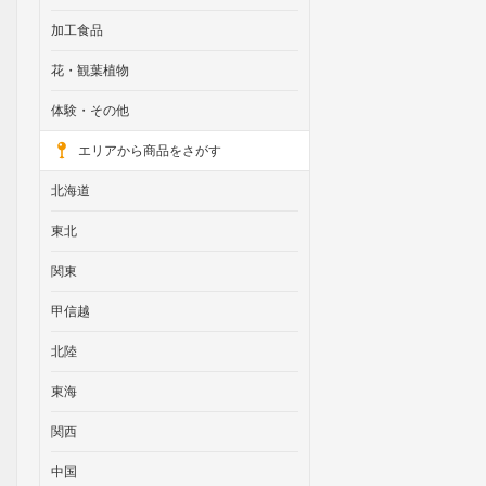
加工食品
花・観葉植物
体験・その他
エリアから商品をさがす
北海道
東北
関東
甲信越
北陸
東海
関西
中国