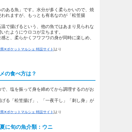
みのある魚」です。水分が多く柔らかいので、焼
使われますが、もっとも有名なのが「松笠揚
高温で揚げるという、他の魚ではあまり見られな
開いたようにウロコが立ちます。
食感と、柔らかくフワフワの身が同時に楽しめ、
県✕ポケットマルシェ 特設サイト
]より
メの食べ方は？
ので、塩を振って身を締めてから調理するのがお
揚げる「松笠揚げ」、「一夜干し」「刺し身」が
県✕ポケットマルシェ 特設サイト
]より
夏に旬の魚介類：ウニ