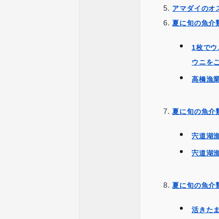
アマダイのオ
夏に旬の魚介
1枚で
ウニを
高橋漁
夏に旬の魚介
宍道湖
宍道湖
夏に旬の魚介
活きた