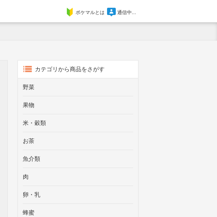
ポケマルとは
通信中...
カテゴリから商品をさがす
野菜
果物
米・穀類
お茶
魚介類
肉
卵・乳
蜂蜜