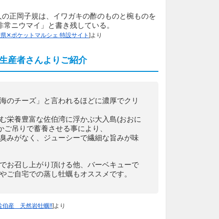
人の正岡子規は、イワガキの酢のものと椀ものを
非常ニウマイ」と書き残している。
県✕ポケットマルシェ 特設サイト
]より
生産者さんよりご紹介
海のチーズ」と言われるほどに濃厚でクリ
む栄養豊富な佐伯湾に浮かぶ大入島(おおに
“かご吊りで蓄養させる事により、
臭みがなく、ジューシーで繊細な旨みが味
でお召し上がり頂ける他、バーベキューで
やご自宅での蒸し牡蠣もオススメです。
佐伯産 天然岩牡蠣‼️
]より