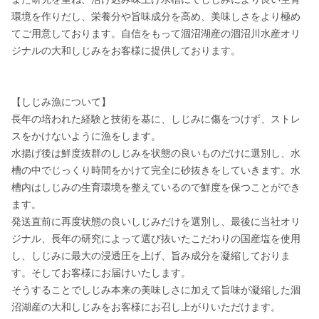
環境を作りだし、栄養分や旨味成分を高め、美味しさをより極め
てご用意しております。自信をもって涸沼湖産の涸沼川水産オリ
ジナルの大和しじみをお客様に提供しております。

【しじみ漁について】

長年の培われた経験と技術を基に、しじみに傷をつけず、ストレ
スをかけないように漁をします。

水揚げ後は鮮度抜群のしじみを状態の良いものだけに選別し、水
槽の中でじっくり時間をかけて完全に砂抜きをしていきます。水
槽内はしじみの生育環境を整えているので鮮度を保つことができ
ます。

発送直前に再度状態の良いしじみだけを選別し、最後に当社オリ
ジナル、長年の研究によって選び抜いたこだわりの国産塩を使用
し、しじみに最大の浸透圧を上げ、旨み成分を凝縮しておりま
す。そしてお客様にお届けいたします。

そうすることでしじみ本来の美味しさに加えて旨味が凝縮した涸
沼湖産の大和しじみをお客様にお召し上がりいただけます。
