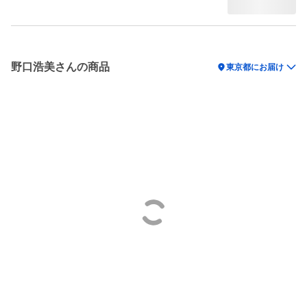
野口浩美さんの商品
location_on
東京都にお届け