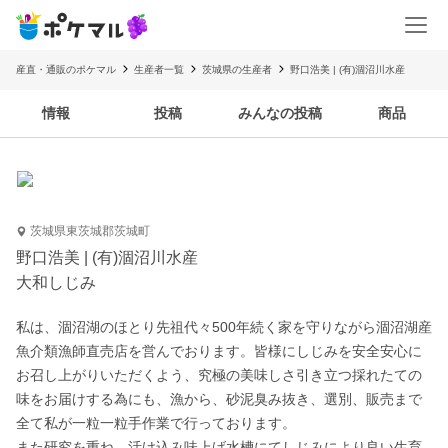
産直・通販のポケマル
生産者一覧
茨城県の生産者
野口浩美 | (有)涸沼川水産
情報
投稿
みんなの投稿
商品
茨城県東茨城郡茨城町
野口浩美 | (有)涸沼川水産
大和しじみ
私は、涸沼湖のほとり先祖代々500年続く家を守りながら涸沼湖産
魚介類漁師直売店を営んでおります。皆様にしじみを安全安心に
お召し上がりいただくよう、究極の美味しさ引き立つ採れたての
味をお届けする為にも、漁から、砂泥臭み抜き、選別、販売まで
全て私が一粒一粒手作業で行っております。

また研究を重ね、活け込み味上げ水槽にてしじみにより良い生育