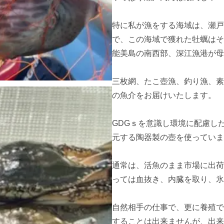
特に私が漁をする海域は、瀬戸
で、この海域で獲れた牡蠣はそ
能美島の南西部、深江漁港が母
三枚網、たこ壺漁、釣り漁、素
の魚介をお届けいたします。

GDGｓを意識し環境に配慮し
元する陶器製の壺を使っていま
通常は、活魚のまま市場に出荷
っては血抜き、内臓を取り、氷
自然相手の仕事で、更に養殖で
することは出来ませんが、出来