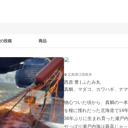
の投稿
商品
広島県江田島市
西原 豊 | ふたみ丸
真鯛、マダコ、カワハギ、ナマ
物心ついた頃から、真鯛の一本
を糧に憧れだった北海道で14
36年ぶりに生まれ育った瀬戸
やっぱり瀬戸内海は最高じゃ～