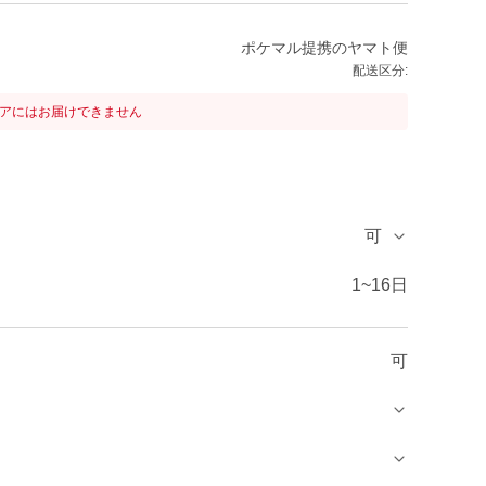
ポケマル提携のヤマト便
配送区分:
リアにはお届けできません
可
1~16日
可