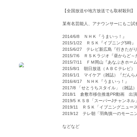
【全国放送や地方放送でも取材殺到】
某有名芸能人、アナウンサーにもご試
2014/6/8 ＮＨＫ『うまいっ！』
2015/1/22 ＲＳＫ『イブニング5時』
2015/6/27 テレビ新広島『行きたが
2015/7/6 ＲＳＫラジオ『昼からど
2015/7/11 ＦＭ岡山『あなぶきホームのＩt
2015/8/1 朝日放送（ＡＢＣテレビ
2016/1/1 マイケア（雑誌）『だんら
2016/4/17 ＮＨＫ『うまいっ！』
2017/8 「せとうちスタイル」（雑誌）
2018/1 倉敷市移住推進PR動画 出
2019/5 ＫＳＢ「スーパーJチャンネル
2019/11 ＲＳＫ「イブニングニュー
2019/12 テレ朝「羽鳥慎一のモー
などなど