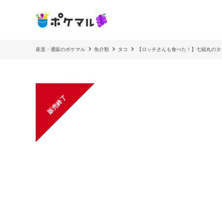
産直・通販のポケマル
魚介類
タコ
【ロッチさんも食べた！】七福丸のタ
販売終了