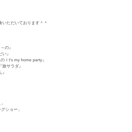
食いただいております＾＾
り～の』
～だい』
's my home party』
）『旅サラダ』
ん』
演
」
ス」
ニングショー」