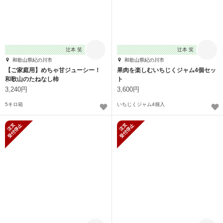
辻本 笑
辻本 笑
和歌山県紀の川市
和歌山県紀の川市
【ご家庭用】めちゃ甘ジューシー！
果肉を楽しむいちじくジャム4個セッ
和歌山のたねなし柿
ト
3,240円
3,600円
5キロ箱
いちじくジャム4個入
新規受付停止
新規受付停止