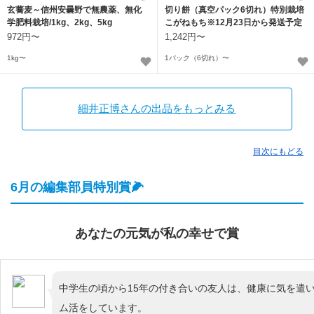
玄蕎麦～信州安曇野で無農薬、無化
切り餅（真空パック6切れ）特別栽培
学肥料栽培/1kg、2kg、5kg
こがねもち※12月23日から発送予定
972円〜
1,242円〜
1kg〜
1パック（6切れ）〜
細井正博さんの出品をもっとみる
目次にもどる
6月の編集部員特別賞🌽
あなたの元気が私の幸せで賞
中学生の頃から15年の付き合いの友人は、健康に気を遣
ム活をしています。