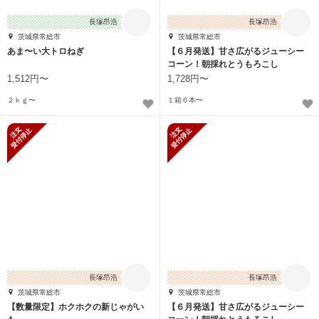
長塚昂浩
長塚昂浩
茨城県常総市
茨城県常総市
あま〜い大トロねぎ
【６月発送】甘さ広がるジューシー
コーン！朝採れとうもろこし
1,512円〜
1,728円〜
２ｋｇ〜
１箱６本〜
新規受付停止
新規受付停止
長塚昂浩
長塚昂浩
茨城県常総市
茨城県常総市
【数量限定】ホクホクの新じゃがい
【６月発送】甘さ広がるジューシー