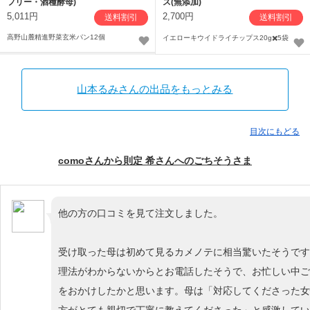
フリー・酒種酵母)
ス(無添加)
5,011円
2,700円
送料割引
送料割引
高野山麓精進野菜玄米パン12個
イエローキウイドライチップス20g✖️5袋
山本るみさんの出品をもっとみる
目次にもどる
comoさんから則定 希さんへのごちそうさま
他の方の口コミを見て注文しました。
受け取った母は初めて見るカメノテに相当驚いたそうです
理法がわからないからとお電話したそうで、お忙しい中ご
をおかけしたかと思います。母は「対応してくださった女
方がとても親切で丁寧に教えてくださった」と感激してい