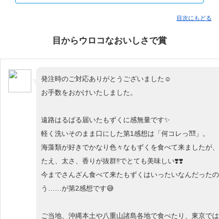
目次にもどる
目からウロコなおいしさで賞
発注時のご対応ありがとうございました☺️
お手数をおかけいたしました。
遠路はるばる届いたもずくに感無量です✨
軽く洗いそのまま口にした第1感想は「何コレっ⁈⁈」。
海藻類が好きでかなり色々なもずくを食べて来ましたが、
たえ、太さ、香りが抜群‼︎でとても美味しい❣️❣️
今までさんざん食べて来たもずくはいったいなんだったの
う……が第2感想です😅
ご当地、沖縄本土や八重山諸島各地で食べたり、東京では