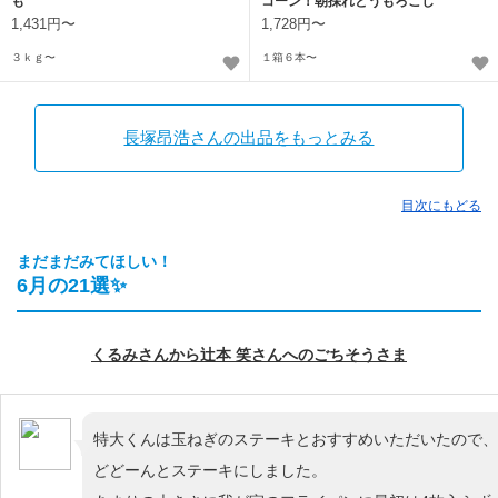
も
コーン！朝採れとうもろこし
1,431円〜
1,728円〜
３ｋｇ〜
１箱６本〜
長塚昂浩さんの出品をもっとみる
目次にもどる
まだまだみてほしい！
6月の21選✨️
くるみさんから辻本 笑さんへのごちそうさま
特大くんは玉ねぎのステーキとおすすめいただいたので、
どどーんとステーキにしました。