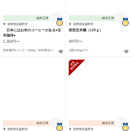
細井正博
細井正博
長野県安曇野市
長野県安曇野市
日本にはお米のコーヒーがある●玄
焙煎玄米麺（120ｇ）
米珈琲●
1,360円〜
497円〜
玄米珈琲1パック（100g）約30杯分〜
1袋(120g)×1〜
新規受付停止
細井正博
細井正博
長野県安曇野市
長野県安曇野市