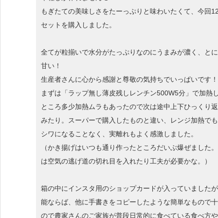
もぎたての美味しさをたーっぷりと味わいたくて、今回1
セットを購入しました。
全てが粒揃いで水分がたっぷりなのにうまみが濃く、とに
甘い！
生産者さんに心から感謝と尊敬の気持ちでいっぱいです！
まずは「ラップ無し薄皮残しレンチン500W5分」で加熱
ところ多少加熱ムラもあったので次は途中上下ひっくり返
みたり。スーパーで購入したものと違い、レンジ加熱でも
シワになることなく、実離れもよく感激しました。
（かき揚げはいつも通り作ったところだいぶ爆ぜました。
は空気の逃げ道の切れ目を入れたり工夫が必要かな。）
箱の中にインスタ用のショップカードが入っていましたが
能ならば、他に手書きをコピーしたような簡単なもので十
ので農家さんのご家族が普段日常的に食べている食べ方や