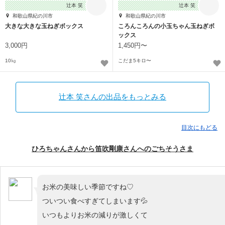
辻本 笑
辻本 笑
和歌山県紀の川市
和歌山県紀の川市
大きな大きな玉ねぎボックス
ころんころんの小玉ちゃん玉ねぎボ
ックス
3,000円
1,450円〜
10㎏
こだま5キロ〜
辻本 笑さんの出品をもっとみる
目次にもどる
ひろちゃんさんから笛吹剛康さんへのごちそうさま
お米の美味しい季節ですね♡
ついつい食べすぎてしまいます💦
いつもよりお米の減りが激しくて