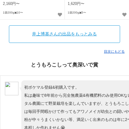
2,160円〜
1,620円〜
1袋200g✖️10〜
1袋200g✖️5〜
井上博基さんの出品をもっとみる
目次にもどる
とうもろこしって奥深いで賞
初ポケマル登録&初購入です。
私は趣味で8年前から完全無農薬&有機肥料のみ使用OKな
タル農園にて野菜栽培を楽しんでいますが、とうもろこし
は毎回手間暇かけて作ってもアワノメイガ幼虫との闘いや
粉が中々うまくいかない等、満足いく出来のものは年に2
本程しか作れません😭