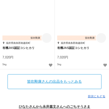
笛吹剛康
笛吹剛康
福井県南条郡南越前町
福井県南条郡南越前町
有機JAS認証コシヒカリ
有機JAS認証コシヒカリ
7,020円
7,020円
5kg
5kg
笛吹剛康さんの出品をもっとみる
目次にもどる
ひなたさんから永井嘉文さんへのごちそうさま