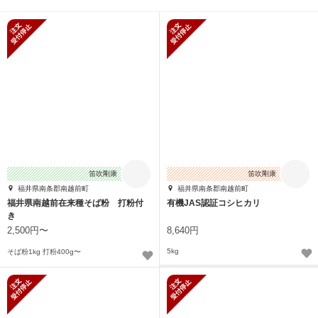
新規受付停止
新規受付停止
笛吹剛康
笛吹剛康
福井県南条郡南越前町
福井県南条郡南越前町
福井県南越前在来種そば粉 打粉付
有機JAS認証コシヒカリ
き
2,500円〜
8,640円
5kg
そば粉1kg 打粉400g〜
新規受付停止
新規受付停止