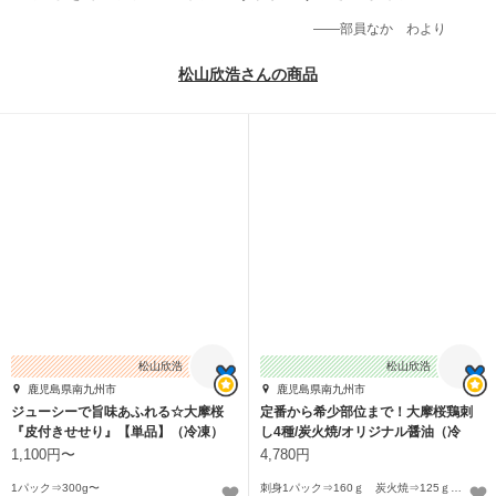
——部員なかゞわより
松山欣浩さんの商品
松山欣浩
松山欣浩
鹿児島県南九州市
鹿児島県南九州市
ジューシーで旨味あふれる☆大摩桜
定番から希少部位まで！大摩桜鶏刺
『皮付きせせり』【単品】（冷凍）
し4種/炭火焼/オリジナル醤油（冷
凍）
1,100円〜
4,780円
1パック⇒300g〜
刺身1パック⇒160ｇ 炭火焼⇒125ｇ オリジナル醤油⇒150ml