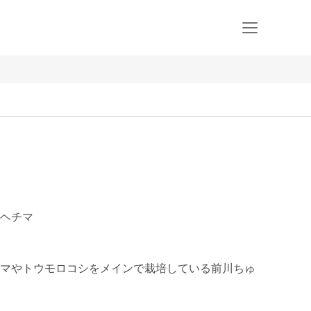
ヘチマ
マやトウモロコシをメインで栽培している前川ちゅ