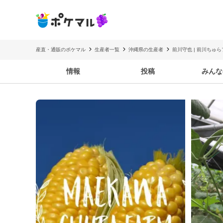
産直・通販のポケマル
生産者一覧
沖縄県の生産者
前川守也 | 前川ちゅ
情報
投稿
みんな