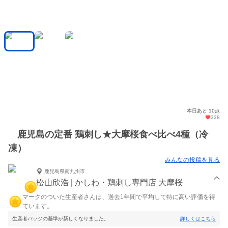
本日あと 10点
338
鹿児島の定番 鶏刺し★大摩桜食べ比べ4種（冷
凍）
みんなの投稿を見る
鹿児島県南九州市
松山欣浩 | かしわ・鶏刺し専門店 大摩桜
マークのついた生産者さんは、過去1年間で平均して特に高い評価を得
ています。
生産者バッジの基準が新しくなりました。
詳しくはこちら