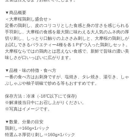
▼商品概要
＜大摩桜鶏刺し盛合せ＞
定番の鶏刺し、皮のコリコリとした食感と身の甘さを感じられる
手羽刺し、大摩桜の食感を最大限に味わえる大人気のムネ肉の厚
切り刺し、しっとり口触りの上ささみ刺しと、大摩桜の鶏刺しが
お試しできるバラエティー4種を各１Pずつ入った鶏刺しセット。
大摩桜ならではの鶏肉とは思えない食感で、新鮮で旨味の濃い美
味しさが口いっぱいに広がります。
▼品種・味の特徴・食べ方
一番の食べ方はお刺身ですが、塩焼き、タレ焼き、湯引き、しゃ
ぶしゃぶや柚子胡椒で炒める等もおすすめです。
保存方法：冷凍（-18℃以下にて保存)
※解凍後当日中にお召し上がりください。
※写真はイメージです。
▼数量、分量の目安
鶏刺し⇒160g×1パック
特選ムネ厚切り刺し⇒160g×1パック