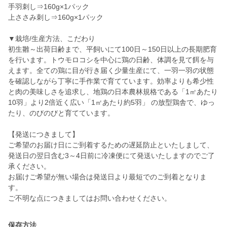
手羽刺し⇒160g×1パック
上ささみ刺し⇒160g×1パック
▼栽培/生産方法、こだわり
初生雛～出荷日齢まで、平飼いにて100日～150日以上の長期肥育
を行います。トウモロコシを中心に鶏の日齢、体調を見て餌を与
えます。全ての鶏に目が行き届く少量生産にて、一羽一羽の状態
を確認しながら丁寧に手作業で育てています。効率よりも希少性
と肉の美味しさを追求し、地鶏の日本農林規格である「1㎡あたり
10羽」より2倍近く広い「1㎡あたり約5羽」 の放型鶏舎で、ゆっ
たり、のびのびと育てています。
【発送につきまして】
ご希望のお届け日にご到着するための遅延防止といたしまして、
発送日の翌日含む3～4日前に冷凍便にて発送いたしますのでご了
承ください。
お届けご希望が無い場合は発送日より最短でのご到着となりま
す。
ご不明な点につきましてはお問い合わせください。
保存方法