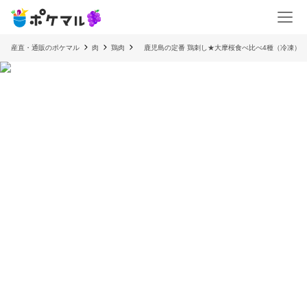
産直・通販のポケマル
肉
鶏肉
鹿児島の定番 鶏刺し★大摩桜食べ比べ4種（冷凍）