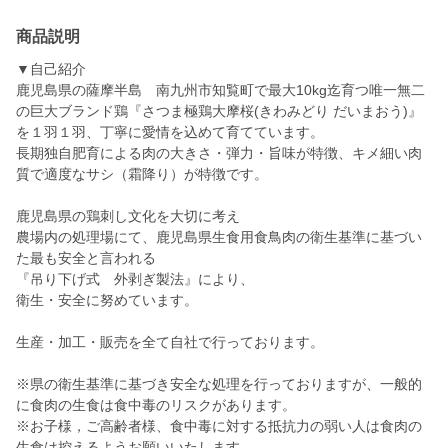
商品説明
▼自己紹介
鹿児島県の薩摩半島 南九州市知覧町で最大10kg迄育つ唯一無二
の巨大ブランド鶏『さつま極鶏大摩桜(きわみどり だいまおう)』
を１羽１羽、丁寧に愛情を込めて育てています。
長期独自肥育による肉の大きさ・弾力・旨味が特徴、キメ細い肉
質で適度なサシ（霜降り）が特徴です。
鹿児島県の鶏刺し文化を大切に考え
農場内の処理場にて、鹿児島県生食用食鳥肉の衛生基準に基づい
た最も安全と言われる
『吊り下げ式 外剥ぎ製法』により、
衛生・安全に努めています。
生産・加工・販売を全て自社で行っております。
※県の衛生基準に基づき安全な処理を行っておりますが、一般的
に食肉の生食は食中毒のリスクがあります。
※お子様，ご高齢者様、食中毒に対する抵抗力の弱い人は食肉の
生食は控えるようお願いいたします。