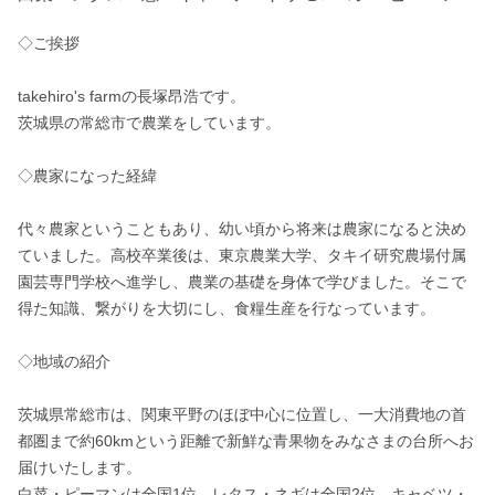
◇ご挨拶

takehiro's farmの長塚昂浩です。

茨城県の常総市で農業をしています。

◇農家になった経緯

代々農家ということもあり、幼い頃から将来は農家になると決め
ていました。高校卒業後は、東京農業大学、タキイ研究農場付属
園芸専門学校へ進学し、農業の基礎を身体で学びました。そこで
得た知識、繋がりを大切にし、食糧生産を行なっています。

◇地域の紹介

茨城県常総市は、関東平野のほぼ中心に位置し、一大消費地の首
都圏まで約60kmという距離で新鮮な青果物をみなさまの台所へお
届けいたします。

白菜・ピーマンは全国1位、レタス・ネギは全国2位、キャベツ・