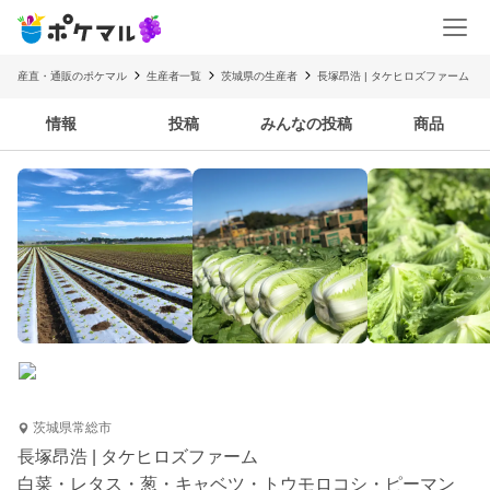
産直・通販のポケマル
生産者一覧
茨城県の生産者
長塚昂浩 | タケヒロズファーム
情報
投稿
みんなの投稿
商品
茨城県常総市
長塚昂浩 | タケヒロズファーム
白菜・レタス・葱・キャベツ・トウモロコシ・ピーマン