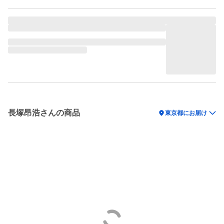
長塚昂浩さんの商品
location_on
東京都にお届け