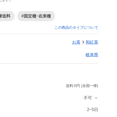
律送料
#固定種･在来種
この商品のタイプについて
お茶
和紅茶
岐阜県
送料:0円 (全国一律)
不可
2~5日