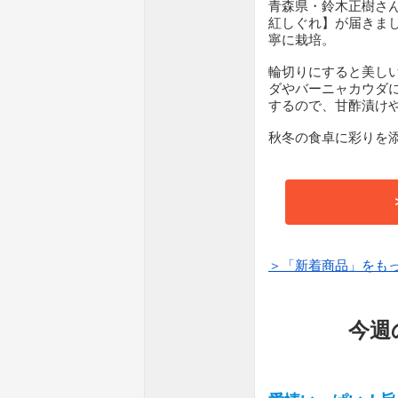
青森県・鈴木正樹さ
紅しぐれ】が届きま
寧に栽培。
輪切りにすると美し
ダやバーニャカウダ
するので、甘酢漬け
秋冬の食卓に彩りを
＞「新着商品」をも
今週