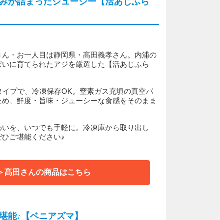
みが詰まったジューシー【活あじふら
さん・お一人目は静岡県・髙田義孝さん。内浦の
ぱいに育てられたアジを厳選した【活あじふら
。
タイプで、冷凍保存OK。窒素ガス充填の真空パ
ため、鮮度・旨味・ジューシーな食感をそのまま
。
わいを、いつでも手軽に。冷凍庫から取り出し
ぜひご堪能ください♪
＞髙田さんの商品はこちら
堪能♪【ベニアズマ】