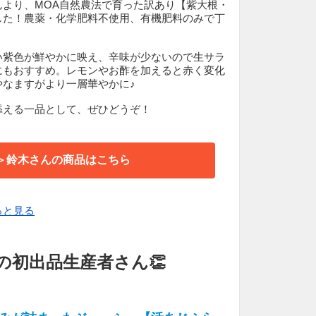
んより、MOA自然農法で育った訳あり【紫大根・
した！農薬・化学肥料不使用、有機肥料のみで丁
い紫色が鮮やかに映え、辛味が少ないので生サラ
にもおすすめ。レモンやお酢を加えると赤く変化
やなますがより一層華やかに♪
添える一品として、ぜひどうぞ！
＞鈴木さんの商品はこちら
っと見る
の初出品生産者さん👏