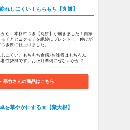
崩れしにくい！もちもち【丸餅】
んから、本格杵つき【丸餅】が届きました！自家
ノモチとヒヨクモチを絶妙にブレンドし、伸びが
杵つき餅に仕上げました。
れしにくい、もちもち食感♪お雑煮はもちろん、
も相性抜群です。お正月準備にぜひいかが？
＞ 寒竹さんの商品はこちら
卓を華やかにする★【紫大根】