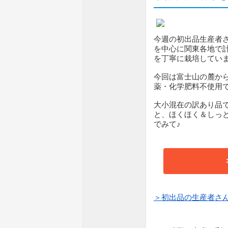
今週の初出品生産者
を中心に関東各地で計
を丁寧に栽培してい
今回は富士山の麓か
薬・化学肥料不使用
大小混在の訳あり品
と、ほくほく＆しっ
でみて♪
＞初出品の生産者さ