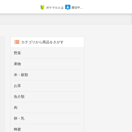
ポケマルとは
通信中...
カテゴリから商品をさがす
野菜
果物
米・穀類
お茶
魚介類
肉
卵・乳
蜂蜜