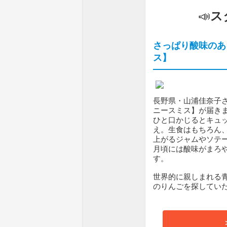
📣
ス
さっぱり酸味のあ
ス】
長野県・山浦佳奈子
ニースミス】が届き
ひと口かじるとキュ
え。生食はもちろん
上がるジャムやソテー
月頃には酸味がまろ
す。
世界的に親しまれる
のりんごを探してい