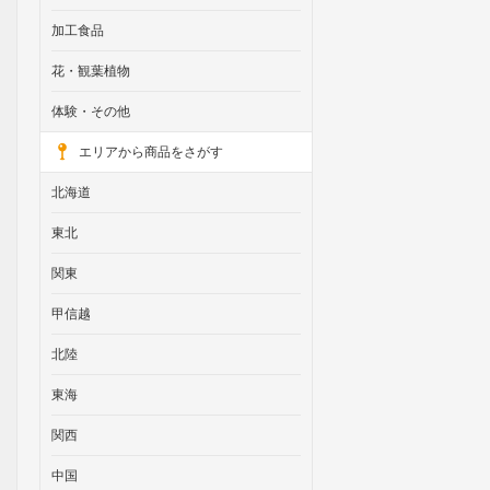
加工食品
花・観葉植物
体験・その他
エリアから商品をさがす
北海道
東北
関東
甲信越
北陸
東海
関西
中国