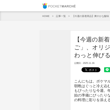
Pocket M
記事一覧
【今週の新着商品】爽やかな酸味「
HOME
【今週の新着
ご」、オリ
わっと伸びる「
公開日：2025.11.19.
こんにちは。ポケマ
朝晩はぐっと冷え込
もぴったりな今週。
始の準備にぴったり
の料理に彩りを添え