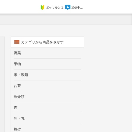
ポケマルとは
通信中...
カテゴリから商品をさがす
野菜
果物
米・穀類
お茶
魚介類
肉
卵・乳
蜂蜜