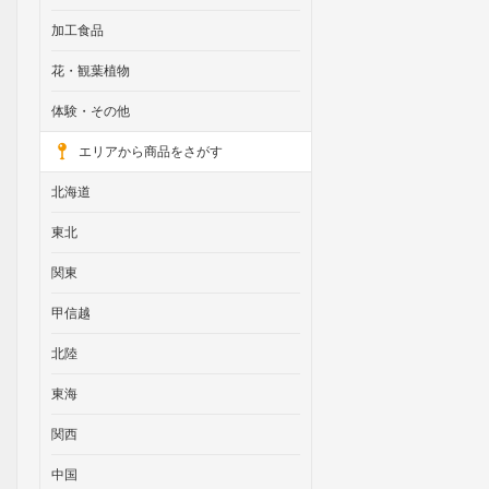
加工食品
花・観葉植物
体験・その他
エリアから商品をさがす
北海道
東北
関東
甲信越
北陸
東海
関西
中国