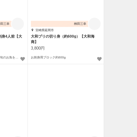
栁田三幸
栁田三幸
宮崎県延岡市
刺身4人前【大
大和ブリの切り身（約600g）【大和海
商】
3,800円
季節の魚320g～350g その時期の旬のお魚を厳選したお造り
お刺身用ブロック約600g