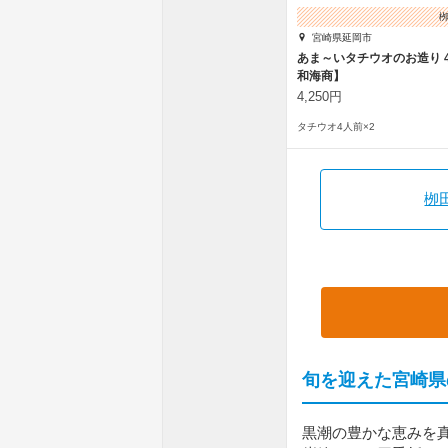
宮崎県延岡市
あま～いタチウオのお造り 
和海商】
4,250円
タチウオ4人前×2
栁
旬を迎えた宮崎県
黒潮の豊かな恵みを真