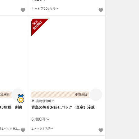
キャビア20g入り〜
新規受付停止
結城嘉朗
中野康隆
宮崎県宮崎市
せ3魚種 刺身
青島の魚介お任せパック（真空）冷凍
5,400円〜
皮なし 金寿カンパチ2パック＋各1パック✖︎2魚種〜
1パック4-7品〜