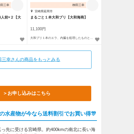
栁田三幸
栁田三幸
宮崎県延岡市
4人前×２【大
まるごと１本大和ブリ【大和海商】
11,100円
大和ブリ１本のエラ、内臓を処理したものとなります。
田三幸さんの商品をもっとみる
＞お申し込みはこちら
の水産物が今なら送料割引でお買い得🎊
っ先に受ける宮崎県。約400kmの南北に長い海