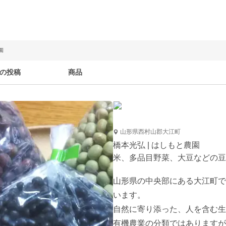
園
の投稿
商品
山形県西村山郡大江町
橋本光弘 | はしもと農園
米、多品目野菜、大豆などの豆
山形県の中央部にある大江町で
います。

自然に寄り添った、人を含む生
有機農業の分類ではありますが