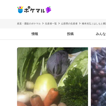
産直・通販のポケマル
生産者一覧
山形県の生産者
橋本光弘 | はしもと農
情報
投稿
みんな