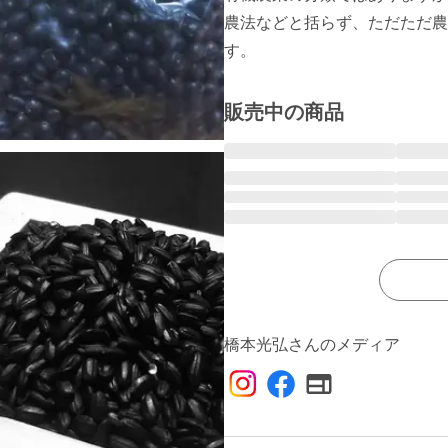
農法などと括らず、ただただ農
す。
販売中の商品
橋本光弘さんのメディア