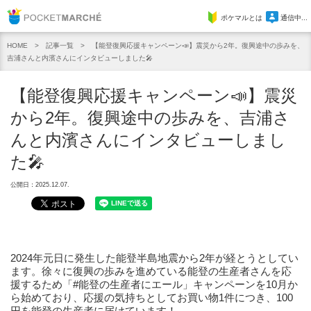
Pocket Marche
ポケマルとは
通信中...
記事一覧
【能登復興応援キャンペーン📣】震災から2年。復興途中の歩みを、
HOME
吉浦さんと内濱さんにインタビューしました🎤
【能登復興応援キャンペーン📣】震災
から2年。復興途中の歩みを、吉浦さ
んと内濱さんにインタビューしまし
た🎤
公開日：2025.12.07.
2024年元日に発生した能登半島地震から2年が経とうとしてい
ます。徐々に復興の歩みを進めている能登の生産者さんを応
援するため「#能登の生産者にエール」キャンペーンを10月か
ら始めており、応援の気持ちとしてお買い物1件につき、100
円を能登の生産者に届けています！