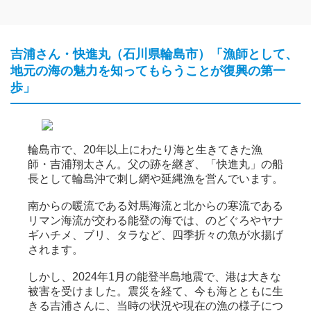
吉浦さん・快進丸（石川県輪島市）「
漁師として、
地元の海の魅力を知ってもらうことが復興の第一
歩」
輪島市で、20年以上にわたり海と生きてきた漁
師・吉浦翔太さん。父の跡を継ぎ、「快進丸」の船
長として輪島沖で刺し網や延縄漁を営んでいます。
南からの暖流である対馬海流と北からの寒流である
リマン海流が交わる能登の海では、のどぐろやヤナ
ギハチメ、ブリ、タラなど、四季折々の魚が水揚げ
されます。
しかし、2024年1月の能登半島地震で、港は大きな
被害を受けました。震災を経て、今も海とともに生
きる吉浦さんに、当時の状況や現在の漁の様子につ