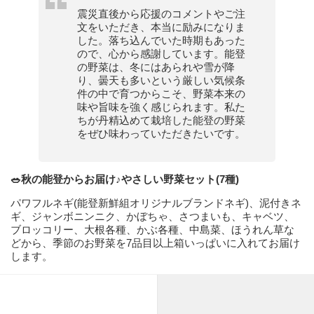
震災直後から応援のコメントやご注
文をいただき、本当に励みになりま
した。落ち込んでいた時期もあった
ので、心から感謝しています。能登
の野菜は、冬にはあられや雪が降
り、曇天も多いという厳しい気候条
件の中で育つからこそ、野菜本来の
味や旨味を強く感じられます。私た
ちが丹精込めて栽培した能登の野菜
をぜひ味わっていただきたいです。
🥗秋の能登からお届け♪やさしい野菜セット(7種)
パワフルネギ(能登新鮮組オリジナルブランドネギ)、泥付きネ
ギ、ジャンボニンニク、かぼちゃ、さつまいも、キャベツ、
ブロッコリー、大根各種、かぶ各種、中島菜、ほうれん草な
どから、季節のお野菜を7品目以上箱いっぱいに入れてお届け
します。