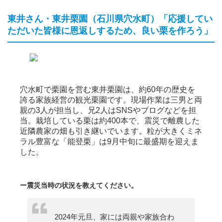
東井さん・東井栗園（石川県穴水町）「応援してい
ただいた皆様に恩返しするため、良い栗を作ろう」
穴水町で栗園を営む東井栗園は、約60年の歴史を
誇る家族経営の観光栗園です。現場作業は三男と両
親の3人が担当し、兄2人はSNSやブログなどを担
当。栽培している栗は約400本で、震災で離農した
近隣農家の畑も引き継いでいます。粒が大きくミネ
ラル豊富な「能登栗」は9月中旬に最盛期を迎えま
した。
ー震災当時の状況を教えてください。
2024年元旦、家には両親や家族合わ