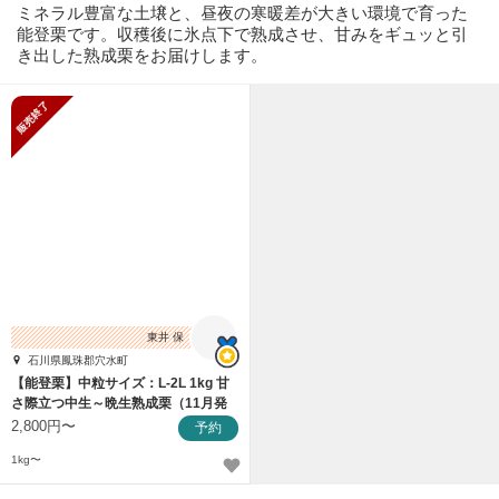
ミネラル豊富な土壌と、昼夜の寒暖差が大きい環境で育った
能登栗です。収穫後に氷点下で熟成させ、甘みをギュッと引
き出した熟成栗をお届けします。
販売終了
東井 保
石川県鳳珠郡穴水町
【能登栗】中粒サイズ：L-2L 1kg 甘
さ際立つ中生～晩生熟成栗（11月発
送）
2,800円〜
予約
1kg〜