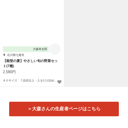
大森幸太郎
石川県七尾市
【能登の夏】やさしい旬の野菜セッ
ト(7種)
2,580円
８０サイズ ７品目以上・入るだけ詰め合わせセット！
＞大森さんの生産者ページはこちら