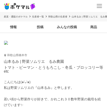
産直・通販のポケマル
生産者一覧
和歌山県の生産者
山本るみ | 野菜ソムリエ るみ
情報
投稿
みんなの投稿
商品
和歌山県橋本市
山本るみ | 野菜ソムリエ るみ農園
トマト・ピーマン・とうもろこし・冬瓜・ブロッコリー等
etc
こんにちは(๑'ᴗ'๑)

私は野菜ソムリエの『山本るみ』と申します。

若い頃から野菜作りが好きで、かれこれ３０数年野菜の栽培を続
けています✨
