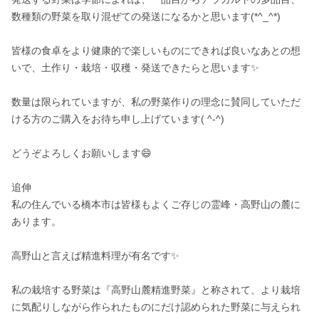
数種類の野菜を取り混ぜての発送になるかと思います(*^_^*)

皆様の食卓をより健康的で楽しいものにできれば良いなあとの想
いで、土作り・栽培・収穫・発送できたらと思います✨

数量は限られていますが、私の野菜作りの理念に賛同していただ
ける方のご購入をお待ち申し上げています( ^-^)

どうぞよろしくお願いします😄

追伸

私の住んでいる橋本市は皆様もよくご存じの霊峰・高野山の麓に
あります。

高野山と言えば精進料理が有名です✨

私の栽培する野菜は『高野山麓精進野菜』と称されて、より栽培
に気配りしながら作られたものにだけ認められた野菜に与えられ