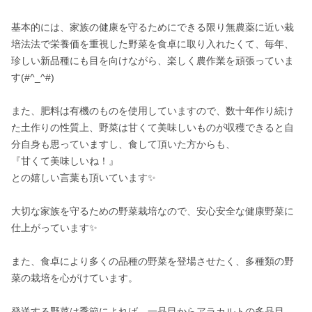
基本的には、家族の健康を守るためにできる限り無農薬に近い栽
培法法で栄養価を重視した野菜を食卓に取り入れたくて、毎年、
珍しい新品種にも目を向けながら、楽しく農作業を頑張っていま
す(#^_^#)

また、肥料は有機のものを使用していますので、数十年作り続け
た土作りの性質上、野菜は甘くて美味しいものが収穫できると自
分自身も思っていますし、食して頂いた方からも、

『甘くて美味しいね！』

との嬉しい言葉も頂いています✨

大切な家族を守るための野菜栽培なので、安心安全な健康野菜に
仕上がっています✨

また、食卓により多くの品種の野菜を登場させたく、多種類の野
菜の栽培を心がけています。

発送する野菜は季節によれば、一品目からアラカルトの多品目、