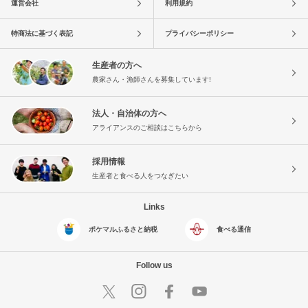
運営会社
利用規約
特商法に基づく表記
プライバシーポリシー
生産者の方へ
農家さん・漁師さんを募集しています!
法人・自治体の方へ
アライアンスのご相談はこちらから
採用情報
生産者と食べる人をつなぎたい
Links
ポケマルふるさと納税
食べる通信
Follow us