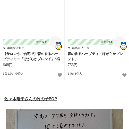
荒井良明
荒井良明
群馬県渋川市
群馬県渋川市
【サロンやご自宅で】森の香るハー
森の香るハーブティ「ほがらかブレ
ブティミニ「ほがらかブレンド」5袋
ンド」
セット
648円
756円
1袋1.5g ×5袋入
1.5g 8包入り
佐々木陽平さんの竹の子POP