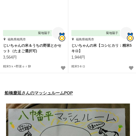
菊地陽子
菊地陽子
福島県相馬市
福島県相馬市
じいちゃんの米＆うちの野菜とかセ
じいちゃんの米【コシヒカリ：精米5
ット（たまご選択可)
キロ】
3,564円
1,944円
精米5ｋ+野菜ｏｒ卵
精米5キロ
船橋慶延さんのマッシュルームPOP