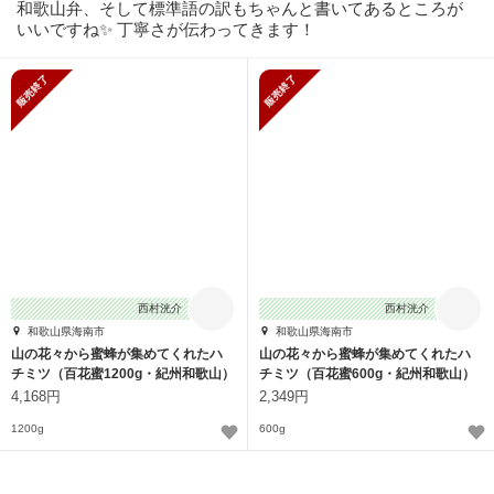
和歌山弁、そして標準語の訳もちゃんと書いてあるところが
いいですね✨️ 丁寧さが伝わってきます！
販売終了
販売終了
西村洸介
西村洸介
和歌山県海南市
和歌山県海南市
山の花々から蜜蜂が集めてくれたハ
山の花々から蜜蜂が集めてくれたハ
チミツ（百花蜜1200g・紀州和歌山）
チミツ（百花蜜600g・紀州和歌山）
4,168円
2,349円
1200g
600g