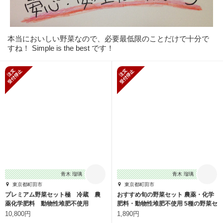
本当においしい野菜なので、必要最低限のことだけで十分で
すね！ Simple is the best です！
新規受付停止
新規受付停止
青木 瑠璃
青木 瑠璃
東京都町田市
東京都町田市
プレミアム野菜セット極 冷蔵 農
おすすめ旬の野菜セット 農薬・化学
薬化学肥料 動物性堆肥不使用
肥料・動物性堆肥不使用 5種の野菜セ
ット
10,800円
1,890円