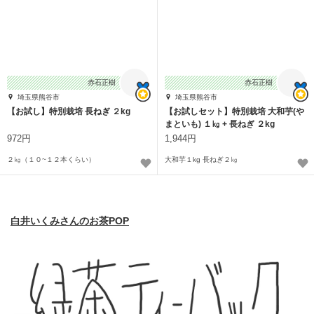
赤石正樹
赤石正樹
埼玉県熊谷市
埼玉県熊谷市
【お試し】特別栽培 長ねぎ ２kg
【お試しセット】特別栽培 大和芋(や
まといも) １㎏ + 長ねぎ ２kg
972円
1,944円
２㎏（１０~１２本くらい）
大和芋１kg 長ねぎ２㎏
白井いくみさんのお茶POP