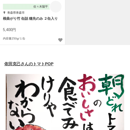
佐々木陽平
青森県青森市
根曲がり竹 缶詰 穂先のみ ２缶入り
5,400円
内容量250g/１缶
依田克己さんのトマトPOP