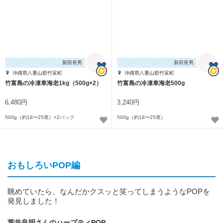
新田長男
新田長男
沖縄県八重山郡竹富町
沖縄県八重山郡竹富町
竹富島の冷凍車海老1kg（500g×2）
竹富島の冷凍車海老500g
6,480円
3,240円
500g（約18〜25尾）×2パック
500g（約18〜25尾）
おもしろいPOP編
眺めていたら、なんだかクスッと笑ってしまうようなPOPを
発見しました！
荒井良明さんのハーブティPOP