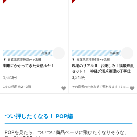
高森優
高森優
青森県東津軽郡外ヶ浜町
青森県東津軽郡外ヶ浜町
刺網にかかってきた天然ホヤ！
現場のリアル ‼ お楽しみ！福箱鮮魚
セット！ 神経〆活〆処理の丁寧仕
上げ
1,620円
3,348円
1キロ程度 約2～3個
その日獲れた魚次第で変わります！3㎏～4㎏。ボリューム感あり！福袋！
つい押したくなる！ POP編
POPを見たら、ついつい商品ページに飛びたくなりそうな、