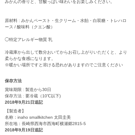
みかんの香りと、甘酸っぱい味わいをお楽しみください。
原材料 : みかんペースト・生クリーム・水飴・白双糖・トレハロ
ース / 酸味料（クエン酸）
◯特定アレルギー物質 乳
冷蔵庫から出して数分おいてからお召し上がりいただくと、より
柔らかな食感になります。
※暖かい場所ですと溶ける恐れがありますのでご注意ください
保存方法
賞味期限 : 製造から30日
保存方法 : 要冷蔵（10℃以下)
2018年9月21日追記
【製造者】
名称：inaho smallkitchen 太田圭美
所在地：長崎県西海市西海町横瀬郷2815-5
2018年9月19日追記