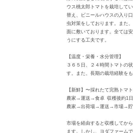
ウス桃太郎トマトを栽培してい
替え、ビニールハウスの入り口
虫対策をしております。また、
面に敷いております。全ては安
うにする工夫です。

【温度・栄養・水分管理】　

３６５日、２４時間トマトの状
す。また、長期の栽培経験をも
【新鮮】〜採れたて完熟トマト
農家→運送→食卓  収穫後約1日
農家→出荷場→運送→市場→貯
市場を経由すると収穫してから
ます。しかし、ヨダファームで