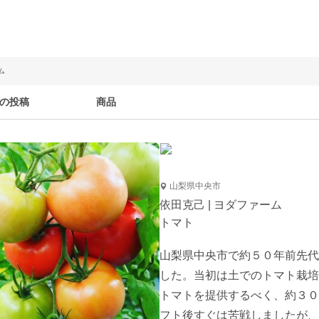
ム
の投稿
商品
山梨県中央市
依田克己 | ヨダファーム
トマト
山梨県中央市で約５０年前先代
した。当初は土でのトマト栽培
トマトを提供するべく、約３０
フト後すぐは苦戦しましたが、