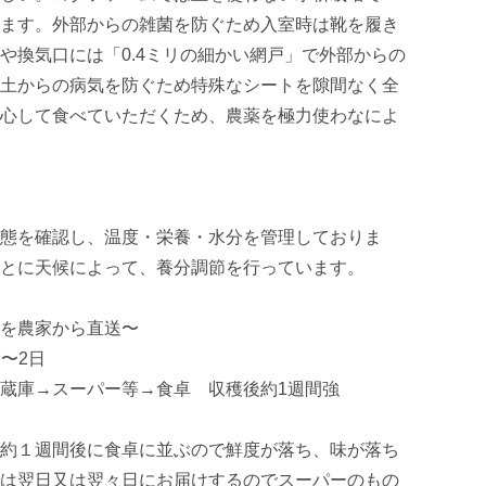
ます。外部からの雑菌を防ぐため入室時は靴を履き
や換気口には「0.4ミリの細かい網戸」で外部からの
土からの病気を防ぐため特殊なシートを隙間なく全
心して食べていただくため、農薬を極力使わなによ
態を確認し、温度・栄養・水分を管理しておりま
とに天候によって、養分調節を行っています。

を農家から直送〜

〜2日　

蔵庫→スーパー等→食卓　収穫後約1週間強

約１週間後に食卓に並ぶので鮮度が落ち、味が落ち
は翌日又は翌々日にお届けするのでスーパーのもの