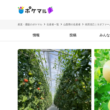
産直・通販のポケマル
生産者一覧
山梨県の生産者
依田克己 | ヨダファー
情報
投稿
みんな