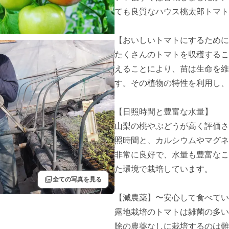
ても良質なハウス桃太郎トマト
【おいしいトマトにするために
たくさんのトマトを収穫するこ
えることにより、苗は生命を維
す。その植物の特性を利用し、
【日照時間と豊富な水量】

山梨の桃やぶどうが高く評価さ
照時間と、カルシウムやマグネ
非常に良好で、水量も豊富なこ
た環境で栽培しています。

filter
全ての写真を見る
【減農薬】〜安心して食べてい
露地栽培のトマトは雑菌の多い
除の農薬なしに栽培するのは難