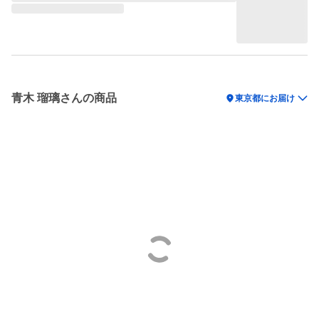
青木 瑠璃さんの商品
location_on
東京都にお届け