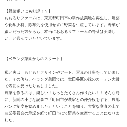
【野菜嫌いにも好評！？】

おおるりファームは、東京都町田市の耕作放棄地を再生し、農薬
や化学肥料、除草剤を使用せずに野菜を生産しています。野菜が
嫌いだった方からも、本当におおるりファームの野菜は美味し
い、と喜んでいただいています。

【ベランダ菜園からのスタート】

私と夫は、もともとデザインやアート、写真の仕事をしていまし
た。その傍ら、ベランダ菜園では、世田谷区の緑のカーテン大賞
で表彰を受けたりもしました。

野菜を作るのは、楽しい！もっとたくさん作りたい！！そんな時
に、新聞の小さな記事で『町田市が農家との仲介役をする、農地
バンク制度を始めました』ということを知り、大変な審査の上で
農業委員会の承認を経て町田市にて野菜を生産することになりま
した。
