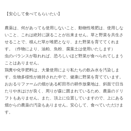
【安心して食べてもらいたい】

農薬は、何があっても使用しないこと、動物性堆肥は、使用しな
いこと、これは絶対に譲ることが出来ません。草と野菜を共生さ
せることで、積んだ草が堆肥となり、また野菜を育ててくれま
す。（作物により、油粕、魚粉、腐葉土は使用いたします）

虫のバランスが取れれば、恐ろしいほど野菜が食べられてしまう
ことはありません。

鶏糞や化学肥料は、大量使用により私たちの飲み水を汚染しま
す。生物多様性が維持された中で、健康に野菜を育てています。

おおるりファームの畑がある町田市の耕作放棄地は、斜面で日当
たりや水はけが良く、周りが森に囲まれているため、農薬のドリ
フトもありません。また、頂上に位置していますので、上にある
畑からの農薬の汚染もありません。安心して、食べていただけま
す。
