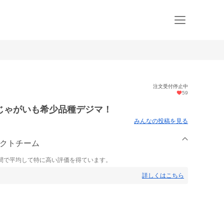
注文受付停止中
59
じゃがいも希少品種デジマ！
みんなの投稿を見る
ェクトチーム
間で平均して特に高い評価を得ています。
詳しくはこちら