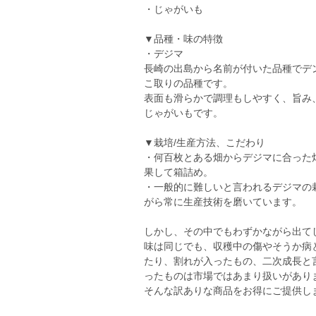
・じゃがいも
▼品種・味の特徴
・デジマ
長崎の出島から名前が付いた品種でデ
こ取りの品種です。
表面も滑らかで調理もしやすく、旨み
じゃがいもです。
▼栽培/生産方法、こだわり
・何百枚とある畑からデジマに合った
果して箱詰め。
・一般的に難しいと言われるデジマの
がら常に生産技術を磨いています。
しかし、その中でもわずかながら出て
味は同じでも、収穫中の傷やそうか病
たり、割れが入ったもの、二次成長と
ったものは市場ではあまり扱いがあり
そんな訳ありな商品をお得にご提供し