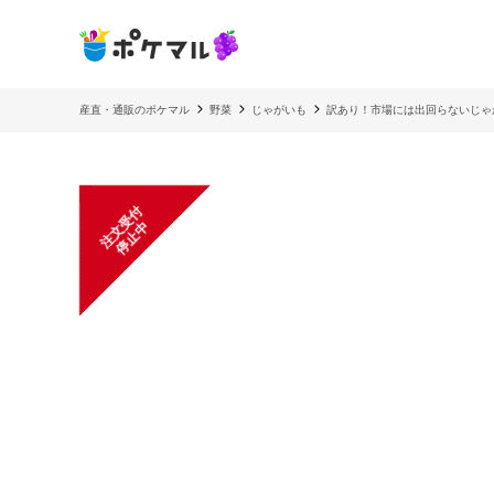
産直・通販のポケマル
野菜
じゃがいも
訳あり！市場には出回らないじゃ
注
文
受
付
停
止
中