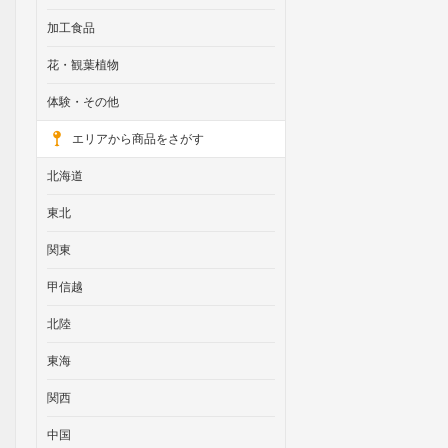
加工食品
花・観葉植物
体験・その他
エリアから商品をさがす
北海道
東北
関東
甲信越
北陸
東海
関西
中国