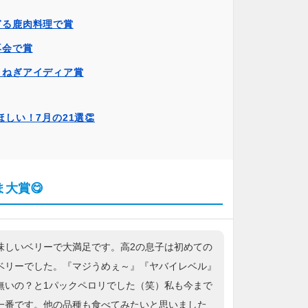
ぎる鹿肉料理で賞
再会で賞
まねぎアイディア賞
しい！7月の21選👏
大賞😋
味しいベリーで大満足です。高2の息子は初めての
ベリーでした。『マジうめぇ～』『ヤバイレベル』
無いの？と1パックペロリでした（笑）私も今まで
一番です。他の品種も食べてみたいと思いました