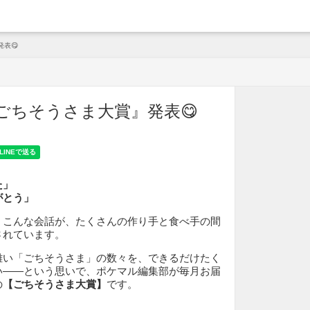
arche
発表😋
『ごちそうさま大賞』発表😋
た」
がとう」
、こんな会話が、たくさんの作り手と食べ手の間
されています。
難い「ごちそうさま」の数々を、できるだけたく
い——という思いで、ポケマル編集部が毎月お届
の
【ごちそうさま大賞】
です。