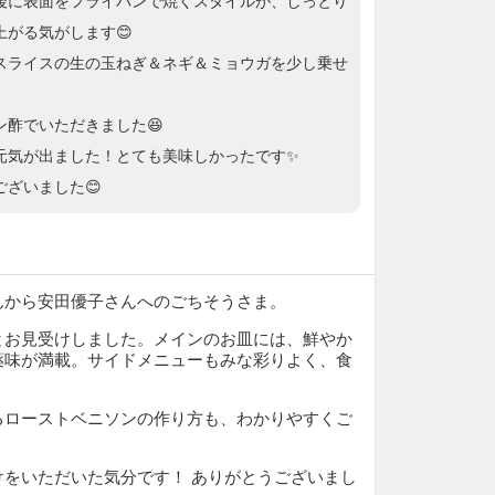
後に表面をフライパンで焼くスタイルが、しっとり
上がる気がします😊
スライスの生の玉ねぎ＆ネギ＆ミョウガを少し乗せ
ン酢でいただきました😆
元気が出ました！とても美味しかったです✨
ございました😊
んから安田優子さんへのごちそうさま。
とお見受けしました。メインのお皿には、鮮やか
薬味が満載。サイドメニューもみな彩りよく、食
るローストベニソンの作り方も、わかりやすくご
。
けをいただいた気分です！ ありがとうございまし