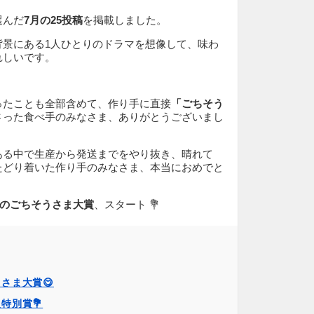
選んだ
7月の25投稿
を掲載しました。
背景にある1人ひとりのドラマを想像して、味わ
れしいです。
ったことも全部含めて、作り手に直接
「ごちそう
さった食べ手のみなさま、ありがとうございまし
ある中で生産から発送までをやり抜き、晴れて
たどり着いた作り手のみなさま、本当におめでと
7月のごちそうさま大賞
、スタート 💐
さま大賞😋
特別賞💐