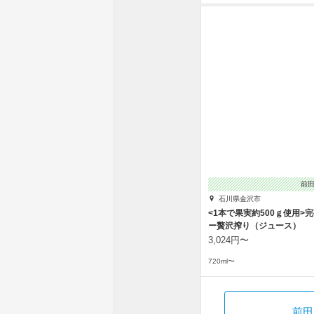
前
石川県金沢市
<1本で果実約500ｇ使用>
ー贅沢搾り（ジュース）
3,024円〜
720ml〜
前田