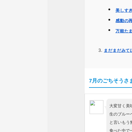
美しす
感動の
万能た
まだまだみてほ
7月のごちそうさま
大変甘く美
生のブルー
と言いもう
食べた中で