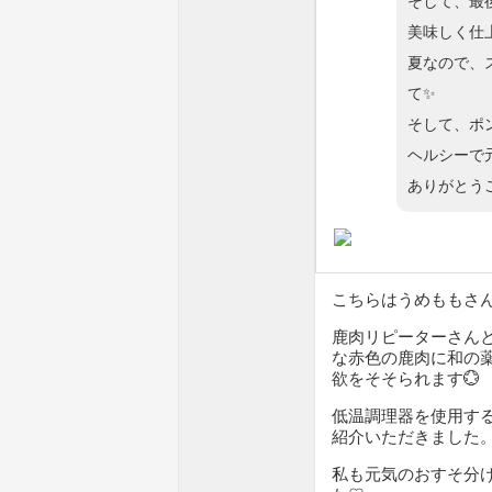
そして、最
美味しく仕
夏なので、
て✨
そして、ポ
ヘルシーで
ありがとう
こちらはうめももさ
鹿肉リピーターさん
な赤色の鹿肉に和の
欲をそそられます💮
低温調理器を使用す
紹介いただきました
私も元気のおすそ分