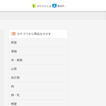
ポケマルとは
通信中...
カテゴリから商品をさがす
野菜
果物
米・穀類
お茶
魚介類
肉
卵・乳
蜂蜜