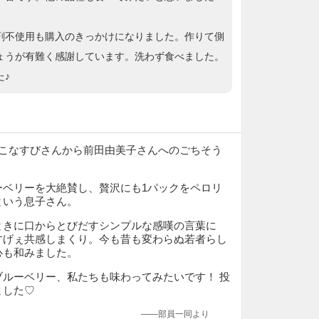
剤不使用も購入のきっかけになりました。作りて側
ょうが有難く感謝しています。洗わず食べました。
た♪
んこなすびさんから前田由美子さんへのごちそう
ーベリーを大絶賛し、贅沢にも1パックをペロリ
という息子さん。
ときに口からとびだすシンプルな感嘆の言葉に
すげぇ共感しまくり。今も昔も変わらぬ若者らし
心も和みました。
ブルーベリー、私たちも味わってみたいです！ 投
ました♡
——部員一同より