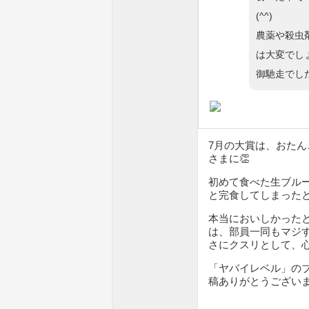
(^^)
農薬や殺虫
は大変でし
御馳走でし
7月の大賞は、おた
さまに👏
初めて食べた生ブル
と完食してしまった
本当においしかった
は、部員一同もマジ
さにクスリとして、
「ヤバイレベル」の
稿ありがとうござい