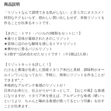
商品説明
「リゾットなんて調理できる気がしない」と言う方にオススメ！
特別なテクもいらず、煩わしい買い出しもせず、本格リゾットを
作ることが出来るキットです。
【きのこ・トマト・バジルの3種類をセットに！】
★薫りと旨味が凝縮されたきのこリゾット
★旨味にほのかな酸味を感じるトマトリゾット
★爽やかに香るバジルリゾット
を1個ずつ詰め合わせたセットです！（※1個は2人前）
【リゾットキットを詳しく！】
たけもと農場が生産した国産イタリア米(!)と具材、調味料がオー
ルインワンになっており、手軽に、簡単にリゾットを作ることが
できます^_^
本格的なアルデンテ食感のリゾットが！
日本のお米だと、仕上がりがベタっとして、【おじや風】な食感
になりますが、イタリア米を使えば、アルデンテな食感（硬いっ
というより、ちゃんと噛める食感が残ってるという印象）を出す
ことが出来ます。