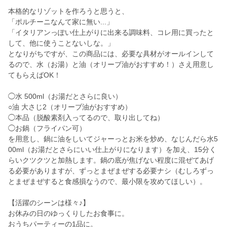
本格的なリゾットを作ろうと思うと、
「ポルチーニなんて家に無い...」
「イタリアンっぽい仕上がりに出来る調味料、コレ用に買ったと
して、他に使うことないしな。」
となりがちですが、この商品には、必要な具材がオールインして
るので、水（お湯）と油（オリーブ油がおすすめ！）さえ用意し
てもらえばOK！
◯水 500ml（お湯だとさらに良い）
○油 大さじ2（オリーブ油がおすすめ）
◯本品（脱酸素剤入ってるので、取り出してね）
◯お鍋（フライパン可）
を用意し、鍋に油をしいてジャーっとお米を炒め、なじんだら水5
00ml（お湯だとさらにいい仕上がりになります）を加え、15分く
らいクツクツと加熱します。鍋の底が焦げない程度に混ぜてあげ
る必要がありますが、ずっとまぜまぜする必要ナシ（むしろずっ
とまぜまぜすると食感損なうので、最小限を攻めてほしい）。
【活躍のシーンは様々♪】
お休みの日のゆっくりしたお食事に。
おうちパーティーの1品に。