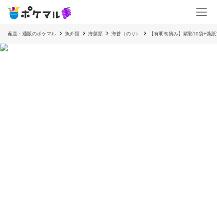
産直・通販のポケマル
魚介類
海藻類
海苔（のり）
【有明初摘み】紫彩10袋+藻紙