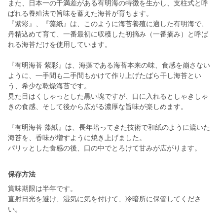
また、日本一の干満差がある有明海の特徴を生かし、支柱式と呼
ばれる養殖法で旨味を蓄えた海苔が育ちます。
『紫彩』、『藻紙』は、このように海苔養殖に適した有明海で、
丹精込めて育て、一番最初に収穫した初摘み（一番摘み）と呼ば
れる海苔だけを使用しています。
『有明海苔 紫彩』は、海藻である海苔本来の味、食感を崩さない
ように、一手間も二手間もかけて作り上げたばら干し海苔とい
う、希少な乾燥海苔です。
見た目はくしゃっとした黒い塊ですが、口に入れるとしゃきしゃ
きの食感、そして後から広がる濃厚な旨味が楽しめます。
『有明海苔 藻紙』は、長年培ってきた技術で和紙のように漉いた
海苔を、香味が増すように焼き上げました。
パリッとした食感の後、口の中でとろけて甘みが広がります。
保存方法
賞味期限は半年です。
直射日光を避け、湿気に気を付けて、冷暗所に保管してくださ
い。