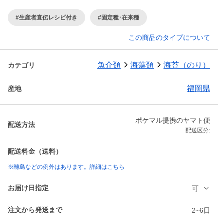
#生産者直伝レシピ付き
#固定種･在来種
この商品のタイプについて
魚介類
海藻類
海苔（のり）
カテゴリ
福岡県
産地
ポケマル提携のヤマト便
配送方法
配送区分:
配送料金（送料）
※離島などの例外はあります。詳細はこちら
お届け日指定
可
注文から発送まで
2~6日