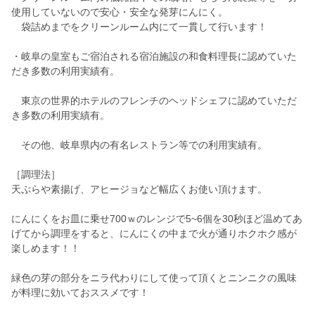
使用していないので安心・安全な発芽にんにく。
袋詰めまでをクリーンルーム内にて一貫して行います！
・岐阜の皇室もご宿泊される宿泊施設の和食料理長に認めていた
だき多数の利用実績有。
東京の世界的ホテルのフレンチのヘッドシェフに認めていただ
き多数の利用実績有。
その他、岐阜県内の有名レストラン等での利用実績有。
［調理法］
天ぷらや素揚げ、アヒージョなど幅広くお使い頂けます。
にんにくをお皿に乗せ700ｗのレンジで5~6個を30秒ほど温めてあ
げてから調理をすると、にんにくの中まで火が通りホクホク感が
楽しめます！！
緑色の芽の部分をニラ代わりにして使って頂くとニンニクの風味
が料理に効いておススメです！