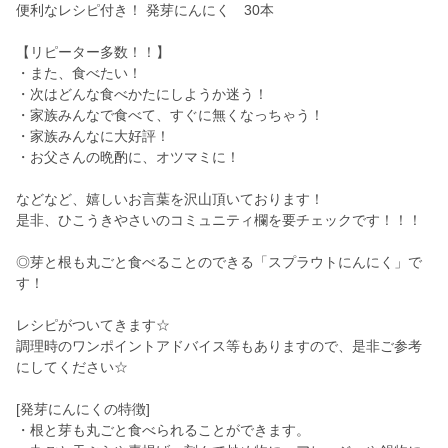
便利なレシピ付き！ 発芽にんにく 30本
【リピーター多数！！】
・また、食べたい！
・次はどんな食べかたにしようか迷う！
・家族みんなで食べて、すぐに無くなっちゃう！
・家族みんなに大好評！
・お父さんの晩酌に、オツマミに！
などなど、嬉しいお言葉を沢山頂いております！
是非、ひこうきやさいのコミュニティ欄を要チェックです！！！
◎芽と根も丸ごと食べることのできる「スプラウトにんにく」で
す！
レシピがついてきます☆
調理時のワンポイントアドバイス等もありますので、是非ご参考
にしてください☆
[発芽にんにくの特徴]
・根と芽も丸ごと食べられることができます。