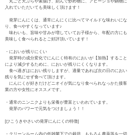
丸ごと天ぷらや素揚げ、刻んで炒め物に、アヒージョや鍋物に
入れていただいても美味しく頂けます！
発芽にんにくは、通常にんにくに比べてマイルドな味わいにな
り、食べやすくなっています♪
味わいも、旨味や甘みが増していてお子様から、年配の方にも
美味しく食べられるとご好評頂いています！
・においが残りにくい
発芽時の成分変化でにんにく特有のにおいが【加熱】すること
により減少するために、においが残りにくくなります。
食べ過ぎはにおい残りしますが、適量であれば次の日のにおい
残りを気にせず食べて頂けます。
にんにくが好きだけどニオイが気になり食べられなっかた接客
業の方や女性にオススメです。
・通常のニンニクよりも栄養が豊富といわれています。
発芽のパワーで元気をつけましょう！！
[ひこうきやさいの発芽にんにくの特徴]
・クリーンルーム内の低雑菌下での栽培、もちろん農薬等を一切