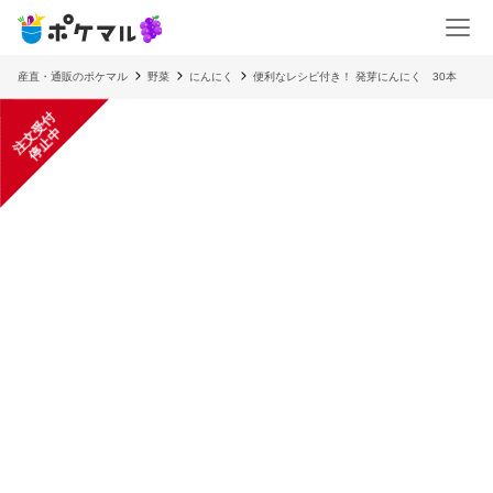
産直・通販のポケマル
野菜
にんにく
便利なレシピ付き！ 発芽にんにく 30本
注
文
受
付
停
止
中