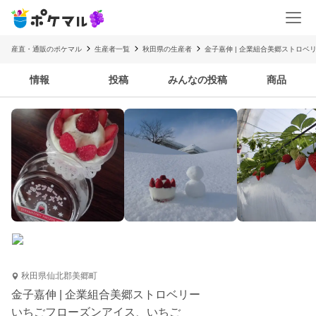
産直・通販のポケマル
生産者一覧
秋田県の生産者
金子嘉伸 | 企業組合美郷ストロベ
情報
投稿
みんなの投稿
商品
秋田県仙北郡美郷町
金子嘉伸 | 企業組合美郷ストロベリー
いちごフローズンアイス、いちご