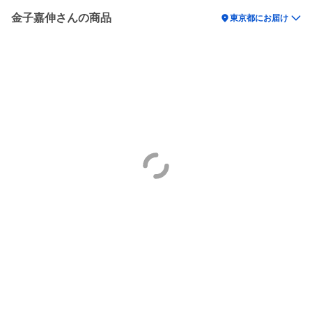
金子嘉伸さんの商品
location_on
東京都にお届け