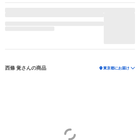
西條 覚さんの商品
location_on
東京都にお届け