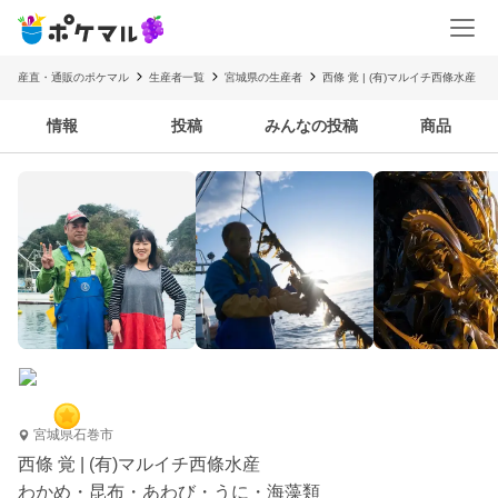
産直・通販のポケマル
生産者一覧
宮城県の生産者
西條 覚 | (有)マルイチ西條水産
情報
投稿
みんなの投稿
商品
宮城県石巻市
西條 覚 | (有)マルイチ西條水産
わかめ・昆布・あわび・うに・海藻類