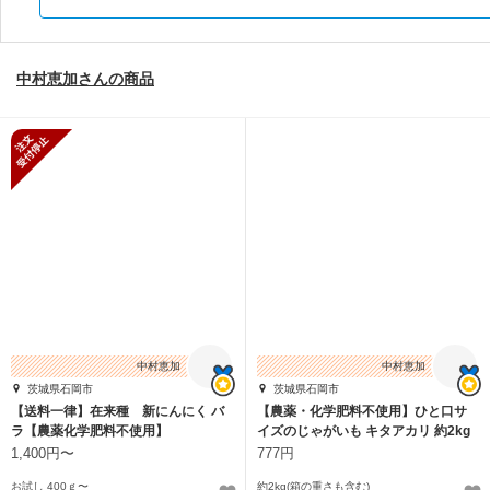
中村恵加さんの商品
新規受付停止
中村恵加
中村恵加
茨城県石岡市
茨城県石岡市
【送料一律】在来種 新にんにく バ
【農薬・化学肥料不使用】ひと口サ
ラ【農薬化学肥料不使用】
イズのじゃがいも キタアカリ 約2kg
1,400円〜
777円
お試し 400ｇ〜
約2kg(箱の重さも含む)