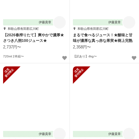
伊藤貴章
伊藤貴章
和歌山県有田郡広川町
和歌山県有田郡広川町
【2026春搾りたて】爽やかで濃厚★
まるで食べるジュース！★酸味と甘
さつき八朔100ジュース★
味が濃厚な真っ赤な果実★樹上完熟
セミノール
2,737円〜
2,358円〜
720ml 2本組〜
【訳あり】4kg〜
新規受付停止
新規受付停止
伊藤貴章
伊藤貴章