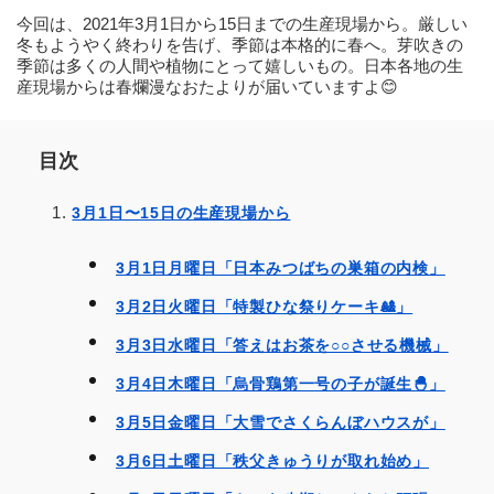
今回は、2021年3月1日から15日までの生産現場から。厳しい
冬もようやく終わりを告げ、季節は本格的に春へ。芽吹きの
季節は多くの人間や植物にとって嬉しいもの。日本各地の生
産現場からは春爛漫なおたよりが届いていますよ😊
目次
3月1日〜15日の生産現場から
3月1日月曜日「日本みつばちの巣箱の内検」
3月2日火曜日「特製ひな祭りケーキ🎎」
3月3日水曜日「答えはお茶を○○させる機械」
3月4日木曜日「烏骨鶏第一号の子が誕生🐣」
3月5日金曜日「大雪でさくらんぼハウスが」
3月6日土曜日「秩父きゅうりが取れ始め」