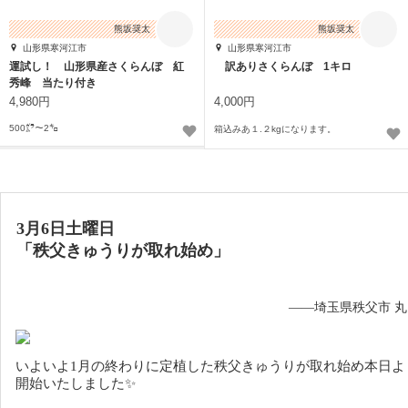
熊坂奨太
熊坂奨太
山形県寒河江市
山形県寒河江市
運試し！ 山形県産さくらんぼ 紅
訳ありさくらんぼ 1キロ
秀峰 当たり付き
4,980円
4,000円
500㌘〜2㌔
箱込みあ１.２kgになります。
3月6日土曜日
「秩父きゅうりが取れ始め」
——埼玉県秩父市 
いよいよ1月の終わりに定植した秩父きゅうりが取れ始め本日よ
開始いたしました✨