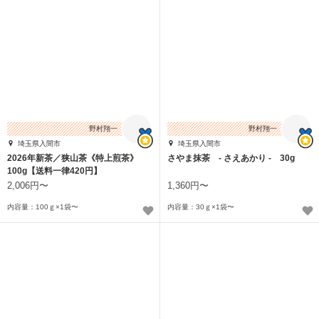
野村翔一
野村翔一
埼玉県入間市
埼玉県入間市
2026年新茶／狭山茶《特上煎茶》
さやま抹茶 - さえあかり - 30g
100g【送料一律420円】
2,006円〜
1,360円〜
内容量：100ｇ×1袋〜
内容量：30ｇ×1袋〜