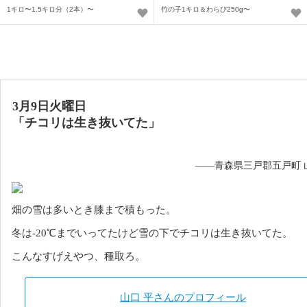
1キロ〜1.5キロ分（2本）〜
竹の子1キロ＆わらび250g〜
3月9日火曜日
「
チコリは生き抜いてた
」
——青森県三戸郡五戸町 
畑の雪は多いとき膝まで積もった。
冬は-20℃までいってたけど雪の下でチコリは生き抜いてた。
こんなすげえやつ、種取ろ。
山口 平さんのプロフィール