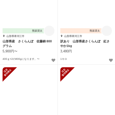
熊坂奨太
熊坂奨太
山形県寒河江市
山形県寒河江市
山形県産 さくらんぼ 佐藤錦 800
訳あり 山形県産さくらんぼ 紅さ
グラム
やか1kg
5,900円〜
3,480円
400ｇ×2の800gになります。〜
1キロ
新規受付停止
新規受付停止