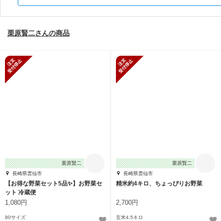
栗原賢二さんの商品
新規受付停止
新規受付停止
栗原賢二
栗原賢二
長崎県雲仙市
長崎県雲仙市
【お得な野菜セット5品✨】お野菜セ
精米約4キロ、ちょっぴりお野菜
ット 冷蔵便
1,080円
2,700円
80サイズ
玄米4.5キロ