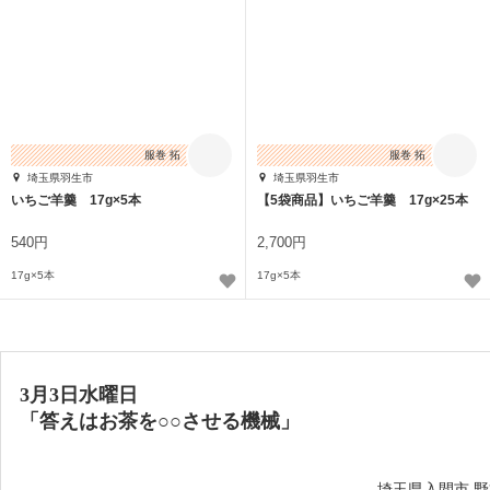
服巻 拓
服巻 拓
埼玉県羽生市
埼玉県羽生市
いちご羊羹 17g×5本
【5袋商品】いちご羊羹 17g×25本
540円
2,700円
17g×5本
17g×5本
3月3日水曜日
「
答えはお茶を○○させる機械
」
——埼玉県入間市 