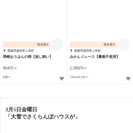
徳永貴久
徳永貴久
愛媛県越智郡上島町
愛媛県越智郡上島町
岡崎おうはんの卵【放し飼い】
みかんジュース【農薬不使用】
864円〜
1,080円〜
8個〜
720ml✕1本〜
3月5日金曜日
「大雪でさくらんぼハウスが」