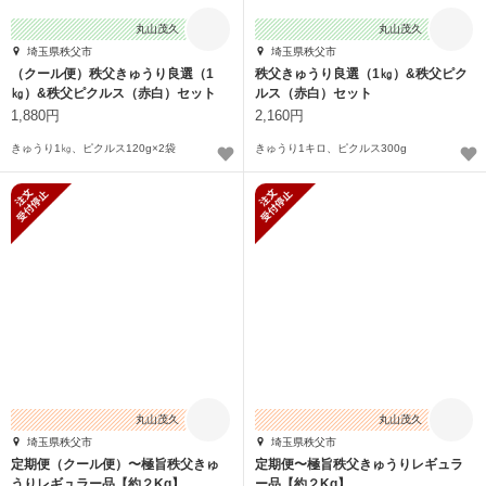
丸山茂久
丸山茂久
埼玉県秩父市
埼玉県秩父市
（クール便）秩父きゅうり良選（1
秩父きゅうり良選（1㎏）&秩父ピク
㎏）&秩父ピクルス（赤白）セット
ルス（赤白）セット
1,880円
2,160円
きゅうり1㎏、ピクルス120g×2袋
きゅうり1キロ、ピクルス300g
新規受付停止
新規受付停止
丸山茂久
丸山茂久
埼玉県秩父市
埼玉県秩父市
定期便（クール便）〜極旨秩父きゅ
定期便〜極旨秩父きゅうりレギュラ
うりレギュラー品【約２Kg】
ー品【約２Kg】