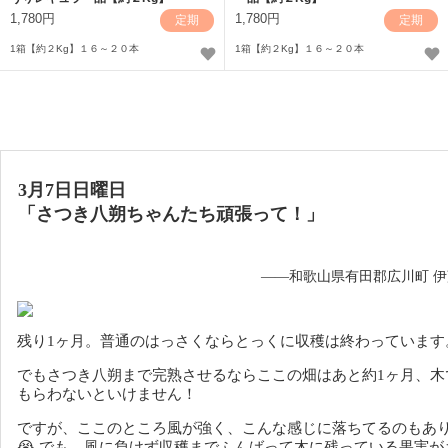
1,780円
1,780円
定期
定期
1箱【約２Kg】１６～２０本
1箱【約２Kg】１６～２０本
3月7日日曜日
「さつき八朔ちゃんたち頑張って！」
——和歌山県有田郡広川町 
残り1ヶ月。普通のはっさくならとっくに収穫は終わっています
でもさつき八朔まで完熟させるならここの畑はあと約1ヶ月、木
もらわないといけません！
ですが、ここのところ風が強く、こんな感じに落ちてるのもあ
😭
でも、風に負けず収穫までふんばって木に残っている果実が