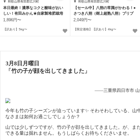
和歌山県有田郡広川町
和歌山県有田郡広川町
本日最終！濃厚なコクと酸味がおい
【セール中】八朔の常識がかわる！●
しい！有田みかん★自家製堆肥栽培
さつき八朔（樹上超熟八朔）プリプ
★和歌山★
リでジューシー
1,896円〜
2,049円〜
【訳あり】5kg〜
【限定価格】【訳あり】4kg〜
3月8日月曜日
「竹の子が顔を出してきました」
——三重県四日市市 
今年も竹の子シーズンが迫っています✨ そわそわしている、山
なさまは如何お過ごしでしょうか？
山では少しずつですが、竹の子が顔を出してきました。が、ま
できる量は掘れません。もうしばらくお待ちくださいませ。