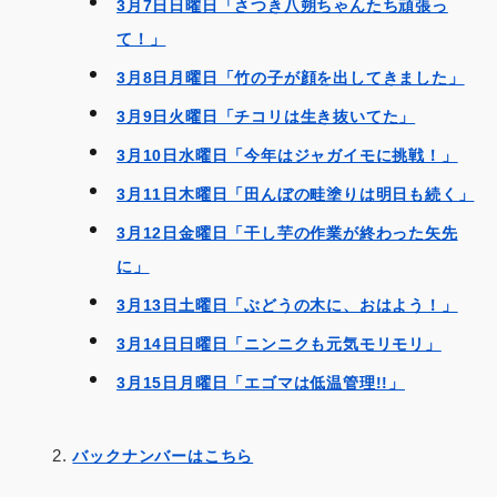
3月7日日曜日「さつき八朔ちゃんたち頑張っ
て！」
3月8日月曜日「竹の子が顔を出してきました」
3月9日火曜日「チコリは生き抜いてた」
3月10日水曜日「今年はジャガイモに挑戦！」
3月11日木曜日「田んぼの畦塗りは明日も続く」
3月12日金曜日「干し芋の作業が終わった矢先
に」
3月13日土曜日「ぶどうの木に、おはよう！」
3月14日日曜日「ニンニクも元気モリモリ」
3月15日月曜日「エゴマは低温管理!!」
バックナンバーはこちら