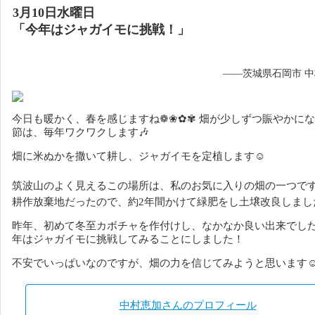
3月10日水曜日
「今年はジャガイモに挑戦！」
——茨城県石岡市 
今日も暖かく、春を感じますね❁❀✿✾
畑が少しずつ賑やかにな
節は、毎年ワクワクします🎶
畑に米ぬかを撒いて耕し、ジャガイモを定植します☺
筑波山のよく見えるこの場所は、私のお気に入りの畑の一つです
耕作放棄地だったので、約2年間かけて緑肥をし土壌改良しまし
昨年、初めて冬至カボチャを作付けし、なかなか良い出来でし
年はジャガイモに挑戦してみることにしました！
不安でいっぱいなのですが、畑の力を信じてみようと思います
中村恵加さんのプロフィール