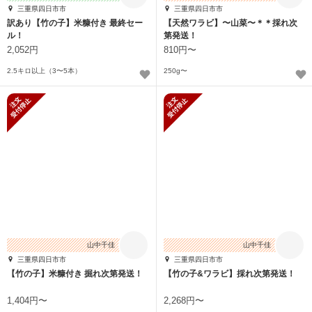
三重県四日市市
三重県四日市市
訳あり【竹の子】米糠付き 最終セー
【天然ワラビ】〜山菜〜＊＊採れ次
ル！
第発送！
2,052円
810円〜
2.5キロ以上（3〜5本）
250g〜
新規受付停止
新規受付停止
山中千佳
山中千佳
三重県四日市市
三重県四日市市
【竹の子】米糠付き 掘れ次第発送！
【竹の子&ワラビ】採れ次第発送！
1,404円〜
2,268円〜