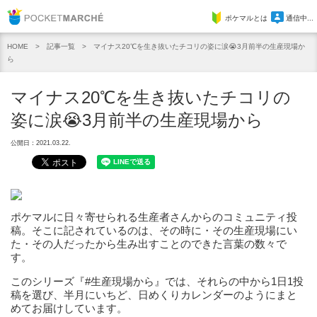
Pocket Marche
ポケマルとは
通信中...
記事一覧
マイナス20℃を生き抜いたチコリの姿に涙😭3月前半の生産現場か
HOME
ら
マイナス20℃を生き抜いたチコリの
姿に涙😭3月前半の生産現場から
公開日：2021.03.22.
ポケマルに日々寄せられる生産者さんからのコミュニティ投
稿。そこに記されているのは、その時に・その生産現場にい
た・その人だったから生み出すことのできた言葉の数々で
す。
このシリーズ『#生産現場から』では、それらの中から1日1投
稿を選び、半月にいちど、日めくりカレンダーのようにまと
めてお届けしています。