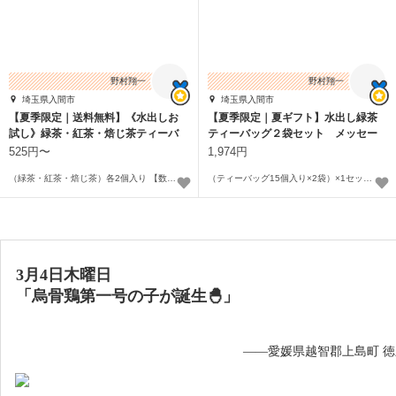
野村翔一
野村翔一
埼玉県入間市
埼玉県入間市
【夏季限定｜送料無料】《水出しお
【夏季限定｜夏ギフト】水出し緑茶
試し》緑茶・紅茶・焙じ茶ティーバ
ティーバッグ２袋セット メッセー
ッグセット
ジ＆名入れOK！
525円〜
1,974円
（緑茶・紅茶・焙じ茶）各2個入り 【数量:1】〜
（ティーバッグ15個入り×2袋）×1セット＝1箱
3月4日木曜日
「烏骨鶏第一号の子が誕生🐣」
——愛媛県越智郡上島町 