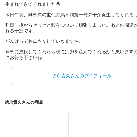
生まれてきてくれました🐣
今日午前、無事次の世代の烏骨鶏第一号の子が誕生してくれま
昨日午後からせっせと殻をつついて頑張りました。
あと仲間達が
れる予定です。
がんばってお母さんしていきます〜。
無事に成長してくれたら秋には卵を産んでくれるかと思います
にお待ち下さいね。
徳永貴久さんのプロフィール
徳永貴久さんの商品