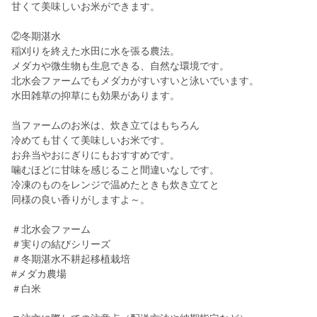
甘くて美味しいお米ができます。
②冬期湛水
稲刈りを終えた水田に水を張る農法。
メダカや微生物も生息できる、自然な環境です。
北水会ファームでもメダカがすいすいと泳いでいます。
水田雑草の抑草にも効果があります。
当ファームのお米は、炊き立てはもちろん
冷めても甘くて美味しいお米です。
お弁当やおにぎりにもおすすめです。
噛むほどに甘味を感じること間違いなしです。
冷凍のものをレンジで温めたときも炊き立てと
同様の良い香りがしますよ～。
＃北水会ファーム
＃実りの結びシリーズ
＃冬期湛水不耕起移植栽培
#メダカ農場
＃白米