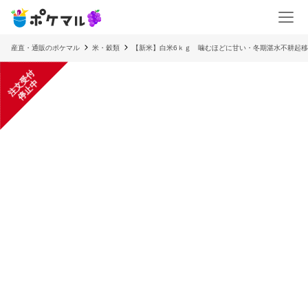
産直・通販のポケマル
米・穀類
【新米】白米6ｋｇ 噛むほどに甘い・冬期湛水不耕起
注
文
受
付
停
止
中