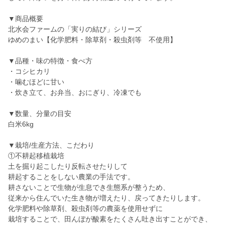
▼商品概要
北水会ファームの「実りの結び」シリーズ
ゆめのまい【化学肥料・除草剤・殺虫剤等 不使用】
▼品種・味の特徴・食べ方
・コシヒカリ
・噛むほどに甘い
・炊き立て、お弁当、おにぎり、冷凍でも
▼数量、分量の目安
白米6kg
▼栽培/生産方法、こだわり
①不耕起移植栽培
土を掘り起こしたり反転させたりして
耕起することをしない農業の手法です。
耕さないことで生物が生息でき生態系が整うため、
従来から住んでいた生き物が増えたり、戻ってきたりします。
化学肥料や除草剤、殺虫剤等の農薬を使用せずに
栽培することで、田んぼが酸素をたくさん吐き出すことができ、