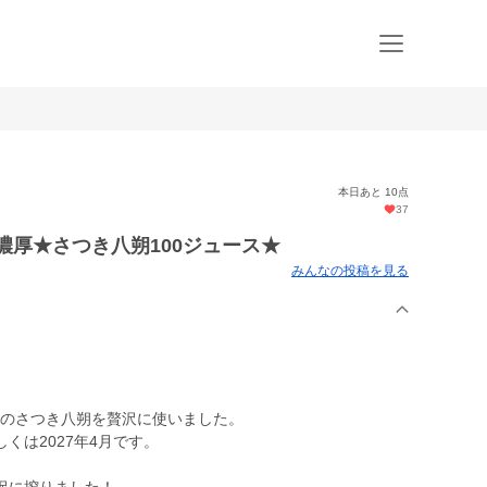
本日あと 10点
37
濃厚★さつき八朔100ジュース★
みんなの投稿を見る
かりのさつき八朔を贅沢に使いました。
くは2027年4月です。