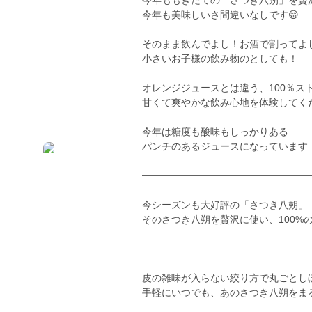
今年ももぎたての「さつき八朔」を贅
今年も美味しいさ間違いなしです😁
そのまま飲んでよし！お酒で割ってよ
小さいお子様の飲み物のとしても！
オレンジジュースとは違う、100％ス
甘くて爽やかな飲み心地を体験してく
今年は糖度も酸味もしっかりある
パンチのあるジュースになっています
━━━━━━━━━━━━━━━━━
今シーズンも大好評の「さつき八朔」
そのさつき八朔を贅沢に使い、100%
皮の雑味が入らない絞り方で丸ごとし
手軽にいつでも、あのさつき八朔をま