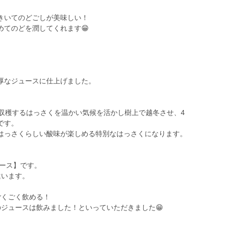
きいてのどごしが美味しい！
めてのどを潤してくれます😁
厚なジュースに仕上げました。
ろ収穫するはっさくを温かい気候を活かし樹上で越冬させ、4
です。
はっさくらしい酸味が楽しめる特別なはっさくになります。
ュース】です。
違います。
ごくごく飲める！
ジュースは飲みました！といっていただきました😁