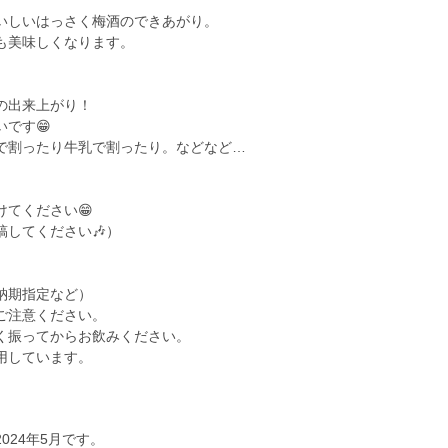
いしいはっさく梅酒のできあがり。
も美味しくなります。
の出来上がり！
です😁
で割ったり牛乳で割ったり。などなど…
てください😁
してください🎶）
納期指定など）
ご注意ください。
く振ってからお飲みください。
024年5月です。