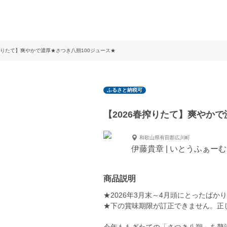
春搾りたて】爽やかで濃厚★さつき八朔100ジュース★
ふるさと納税可
【2026春搾りたて】爽やかで
和歌山県有田郡広川町
伊藤貴章 | いとうふぁーむ
商品説明
★2026年3月末～4月頭にとったば
★下の賞味期限が訂正できません。正し