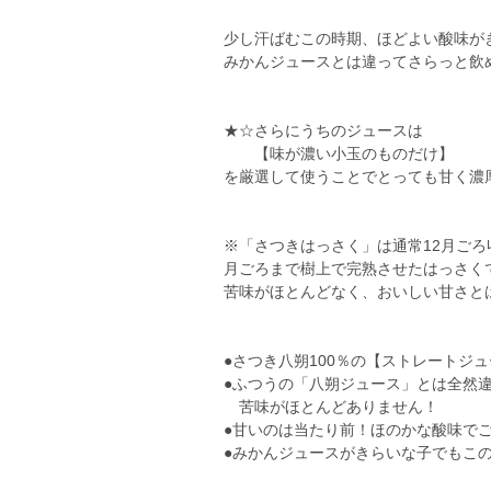
少し汗ばむこの時期、ほどよい酸味が
みかんジュースとは違ってさらっと飲
★☆さらにうちのジュースは
【味が濃い小玉のものだけ】
を厳選して使うことでとっても甘く濃
※「さつきはっさく」は通常12月ご
月ごろまで樹上で完熟させたはっさく
苦味がほとんどなく、おいしい甘さと
●さつき八朔100％の【ストレートジ
●ふつうの「八朔ジュース」とは全然
苦味がほとんどありません！
●甘いのは当たり前！ほのかな酸味で
●みかんジュースがきらいな子でもこの