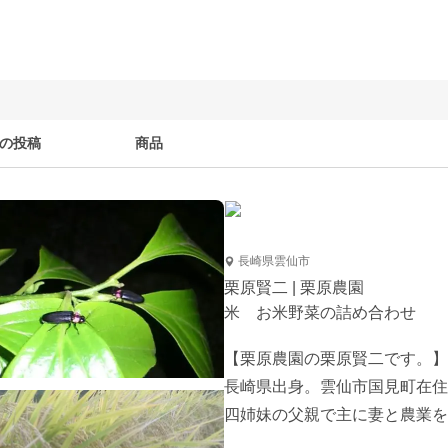
の投稿
商品
長崎県雲仙市
栗原賢二 | 栗原農園
米 お米野菜の詰め合わせ
【栗原農園の栗原賢二です。】

長崎県出身。雲仙市国見町在住
四姉妹の父親で主に妻と農業を