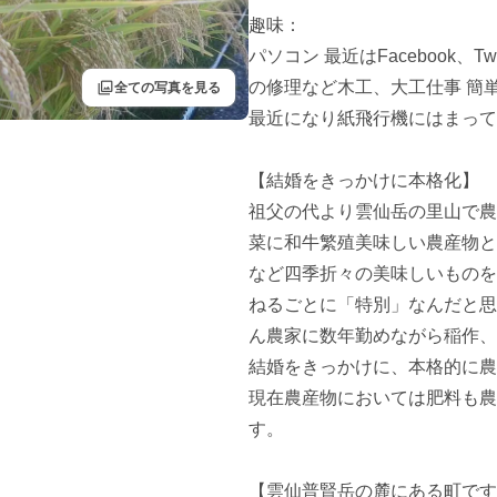
趣味：

パソコン 最近はFacebook、
filter
の修理など木工、大工仕事 簡単
全ての写真を見る
最近になり紙飛行機にはまって
【結婚をきっかけに本格化】

祖父の代より雲仙岳の里山で農
菜に和牛繁殖美味しい農産物と
など四季折々の美味しいものを
ねるごとに「特別」なんだと思
ん農家に数年勤めながら稲作、
結婚をきっかけに、本格的に農
現在農産物においては肥料も農
す。

【雲仙普賢岳の麓にある町です