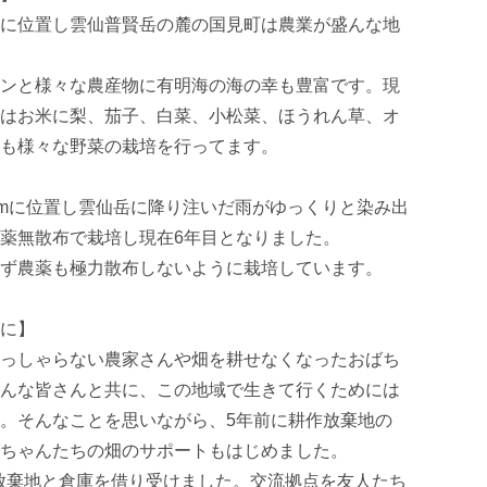
に位置し雲仙普賢岳の麓の国見町は農業が盛んな地
ンと様々な農産物に有明海の海の幸も豊富です。現
はお米に梨、茄子、白菜、小松菜、ほうれん草、オ
も様々な野菜の栽培を行ってます。

0mに位置し雲仙岳に降り注いだ雨がゆっくりと染み出
薬無散布で栽培し現在6年目となりました。

ず農薬も極力散布しないように栽培しています。

に】

っしゃらない農家さんや畑を耕せなくなったおばち
んな皆さんと共に、この地域で生きて行くためには
。そんなことを思いながら、5年前に耕作放棄地の
ちゃんたちの畑のサポートもはじめました。

耕作放棄地と倉庫を借り受けました。交流拠点を友人たち