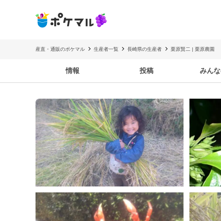
産直・通販のポケマル
生産者一覧
長崎県の生産者
栗原賢二 | 栗原農園
情報
投稿
みんな