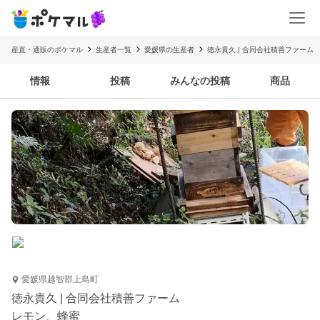
産直・通販のポケマル
生産者一覧
愛媛県の生産者
徳永貴久 | 合同会社積善ファーム
情報
投稿
みんなの投稿
商品
愛媛県越智郡上島町
徳永貴久 | 合同会社積善ファーム
レモン、蜂蜜