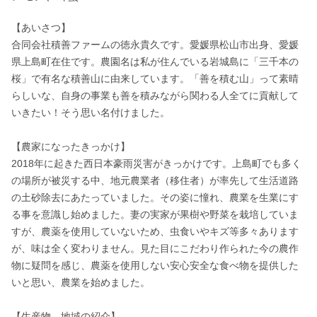
【あいさつ】

合同会社積善ファームの徳永貴久です。愛媛県松山市出身、愛媛
県上島町在住です。農園名は私が住んでいる岩城島に「三千本の
桜」で有名な積善山に由来しています。「善を積む山」って素晴
らしいな、自身の事業も善を積みながら関わる人全てに貢献して
いきたい！そう思い名付けました。

【農家になったきっかけ】

2018年に起きた西日本豪雨災害がきっかけです。上島町でも多く
の場所が被災する中、地元農業者（移住者）が率先して生活道路
の土砂除去にあたっていました。その姿に憧れ、農業を生業にす
る事を意識し始めました。妻の実家が果樹や野菜を栽培していま
すが、農薬を使用していないため、虫食いやキズ等多々あります
が、味は全く変わりません。見た目にこだわり作られた今の農作
物に疑問を感じ、農薬を使用しない安心安全な食べ物を提供した
いと思い、農業を始めました。

【生産物、地域の紹介】
