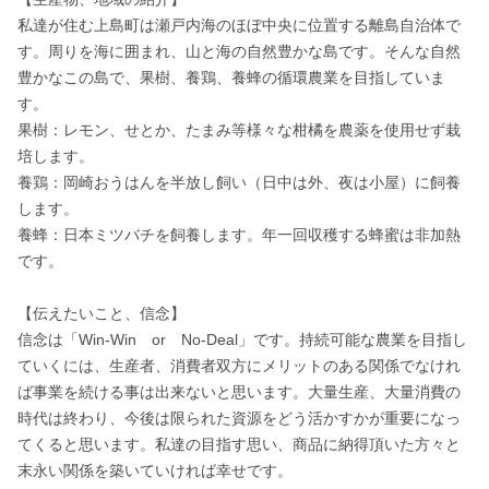
私達が住む上島町は瀬戸内海のほぼ中央に位置する離島自治体で
す。周りを海に囲まれ、山と海の自然豊かな島です。そんな自然
豊かなこの島で、果樹、養鶏、養蜂の循環農業を目指していま
す。

果樹：レモン、せとか、たまみ等様々な柑橘を農薬を使用せず栽
培します。

養鶏：岡崎おうはんを半放し飼い（日中は外、夜は小屋）に飼養
します。

養蜂：日本ミツバチを飼養します。年一回収穫する蜂蜜は非加熱
です。

【伝えたいこと、信念】

信念は「Win-Win　or　No-Deal」です。持続可能な農業を目指し
ていくには、生産者、消費者双方にメリットのある関係でなけれ
ば事業を続ける事は出来ないと思います。大量生産、大量消費の
時代は終わり、今後は限られた資源をどう活かすかが重要になっ
てくると思います。私達の目指す思い、商品に納得頂いた方々と
末永い関係を築いていければ幸せです。