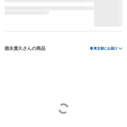
徳永貴久さんの商品
location_on
東京都にお届け