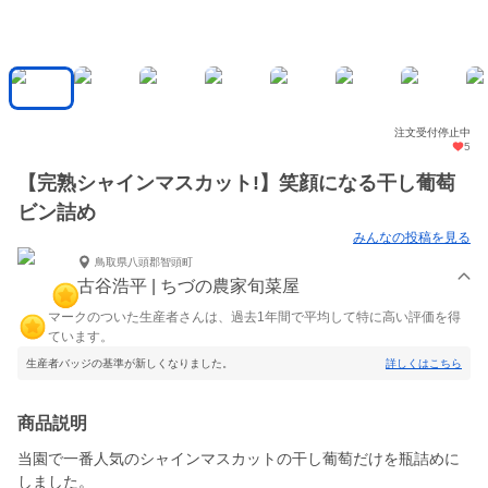
注文受付停止中
5
【完熟シャインマスカット!】笑顔になる干し葡萄
ビン詰め
みんなの投稿を見る
鳥取県八頭郡智頭町
古谷浩平 | ちづの農家旬菜屋
マークのついた生産者さんは、過去1年間で平均して特に高い評価を得
ています。
生産者バッジの基準が新しくなりました。
詳しくはこちら
商品説明
当園で一番人気のシャインマスカットの干し葡萄だけを瓶詰めに
しました。