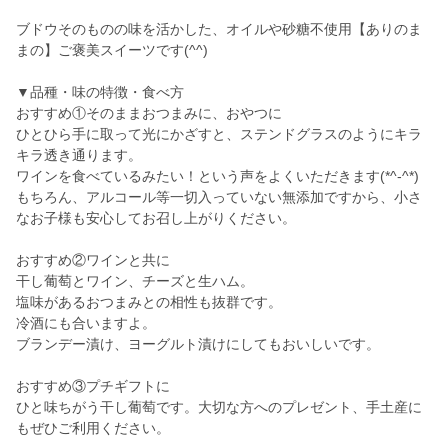
ブドウそのものの味を活かした、オイルや砂糖不使用【ありのま
まの】ご褒美スイーツです(^^)
▼品種・味の特徴・食べ方
おすすめ①そのままおつまみに、おやつに
ひとひら手に取って光にかざすと、ステンドグラスのようにキラ
キラ透き通ります。
ワインを食べているみたい！という声をよくいただきます(*^-^*)
もちろん、アルコール等一切入っていない無添加ですから、小さ
なお子様も安心してお召し上がりください。
おすすめ②ワインと共に
干し葡萄とワイン、チーズと生ハム。
塩味があるおつまみとの相性も抜群です。
冷酒にも合いますよ。
ブランデー漬け、ヨーグルト漬けにしてもおいしいです。
おすすめ③プチギフトに
ひと味ちがう干し葡萄です。大切な方へのプレゼント、手土産に
もぜひご利用ください。