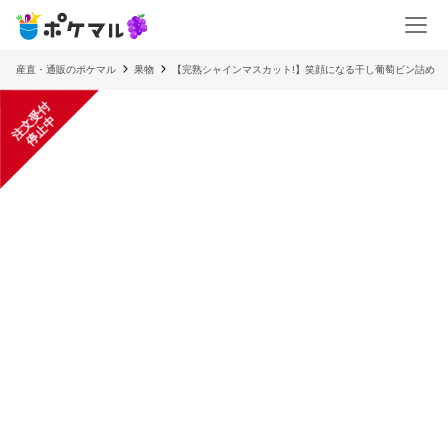
産直・通販のポケマル
果物
【完熟シャインマスカット!】笑顔になる干し葡萄ビン詰め
注
文
受
付
停
止
中