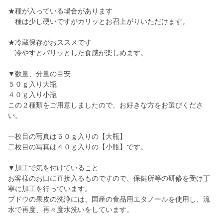
★種が入っている場合があります
種は少し硬いですがカリッとお召上がりいただけます。
★冷蔵保存がおススメです
冷やすとパリッとした食感が楽しめます。
▼数量、分量の目安
５０ｇ入り大瓶
４０ｇ入り小瓶
この２種類をご用意しましたので、お好きな方をお選びくださ
い。
一枚目の写真は５０ｇ入りの【大瓶】
二枚目の写真は４０ｇ入りの【小瓶】です。
▼加工で気を付けていること
お客様のお口に直接入るものですので、保健所等の研修を受け丁
寧に加工を行っています。
ブドウの果皮の洗浄には、国産の食品用エタノールを使用し、流
水で再度、再々度水洗いをしています。