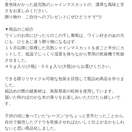
黄色味がかった超完熟のシャインマスカットの、濃厚な風味と甘
さをお楽しみください。
贈り物や、ご自分へのプレゼントにぜひどうぞ !(^^)!
▼商品のご紹介
ワインのお供にぴったりのこの干し葡萄は、ワイン好きのあの方
にも、ひとあじ違う贈り物になるはず。
１１月以降に収穫した完熟シャインマスカットを皮ごと半分にカ
ットして、低温でじっくり湿度を保ちながら専用の乾燥機で乾燥
させました。
４０ｇ入り(小瓶)・５０ｇ入り(大瓶)からお選びください。
できる限りリサイクル可能な包装を目指して瓶詰め商品を作りま
した。
箱詰めの際の緩衝材は、鳥取県産の松材を使用しています。
届いた時のほのかな木の香りをお楽しみいただけたら嬉しいで
す。
子供の頃に食べていた“レーズン”がちょっと苦手だったことから、
自分で栽培したブドウを乾燥させればおいしく仕上がるかもしれ
ないと思い商品化しました。