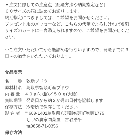
▼注文に際しての注意点（配送方法や納期指定など）
６０サイズの箱に詰めてお送りします。
納期指定につきましては、ご希望をお聞かせください。
プレゼント用のメッセーなど、こちらの代筆でよろしければ名刺
サイズのカードに一言添えられますので、ご希望をお聞かせくだ
さい。
※ご注文いただいてから瓶詰めを行ないますので、発送までに３
日～の猶予をいただいております。
食品表示
名 称 乾燥ブドウ
原材料名 鳥取県智頭町産ブドウ
内 容 量 ４０ｇ(小瓶)／５０ｇ(大瓶)
賞味期限 発送日から約２か月の日付を記載します
保存方法 冷暗所で保存してください
製 造 者 〒689-1402鳥取県八頭郡智頭町智頭1775
ちづの農家旬菜屋 古谷浩平
保存方法