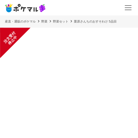
産直・通販のポケマル
野菜
野菜セット
栗原さんちのおすそわけ 5品目
注
文
受
付
停
止
中