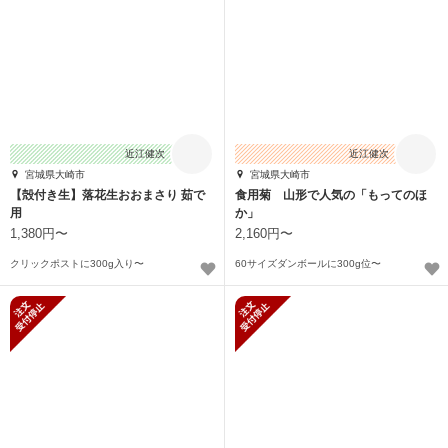
近江健次
近江健次
宮城県大崎市
宮城県大崎市
【殻付き生】落花生おおまさり 茹で
食用菊 山形で人気の「もってのほ
用
か」
1,380円〜
2,160円〜
クリックポストに300g入り〜
60サイズダンボールに300g位〜
新規受付停止
新規受付停止