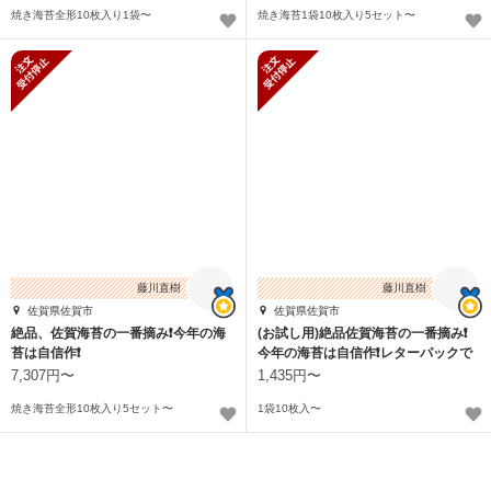
焼き海苔全形10枚入り1袋〜
焼き海苔1袋10枚入り5セット〜
新規受付停止
新規受付停止
藤川直樹
藤川直樹
佐賀県佐賀市
佐賀県佐賀市
絶品、佐賀海苔の一番摘み❗️今年の海
(お試し用)絶品佐賀海苔の一番摘み❗️
苔は自信作❗
今年の海苔は自信作❗️レターパックで
お届け
7,307円〜
1,435円〜
焼き海苔全形10枚入り5セット〜
1袋10枚入〜