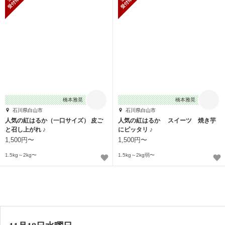
橋本雅晃
橋本雅晃
石川県白山市
石川県白山市
人気の紅はるか（一口サイズ） 皮ご
人気の紅はるか スイーツ 焼き芋
と召し上がれ ♪
にピッタリ ♪
1,500円〜
1,500円〜
1.5kg～2kg〜
1.5kg～2kg弱〜