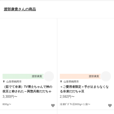
渡部康貴さんの商品
渡部康貴
渡部康貴
山形県鶴岡市
山形県鶴岡市
（茹でて冷凍）TV博士ちゃんで神の
＜ご愛用者限定＞手が止まらなくな
枝豆と称された～與惣兵衛だだちゃ
る冷凍だだちゃ豆
豆～
3,300円〜
2,592円〜
800g〜
冷凍ﾀﾞﾀﾞﾁｬ豆800g×１袋〜