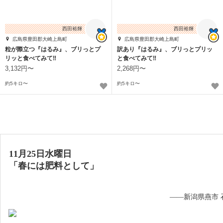
西田裕輝
西田裕輝
広島県豊田郡大崎上島町
広島県豊田郡大崎上島町
粒が際立つ『はるみ』、ブリっとプ
訳あり『はるみ』、ブリっとプリッ
リッと食べてみて‼︎
と食べてみて‼︎
3,132円〜
2,268円〜
約5キロ〜
約5キロ〜
11月25日水曜日
「春には肥料として」
——新潟県燕市 