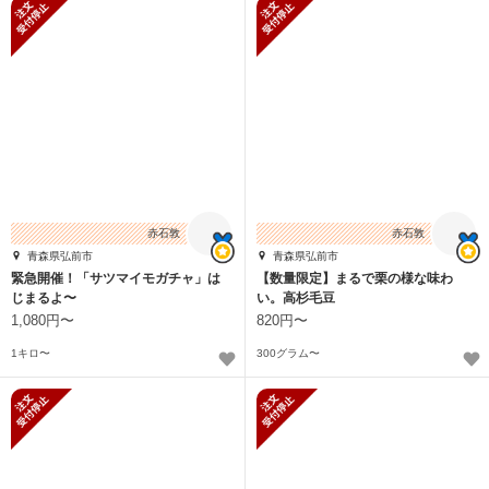
新規受付停止
新規受付停止
赤石敦
赤石敦
青森県弘前市
青森県弘前市
緊急開催！「サツマイモガチャ」は
【数量限定】まるで栗の様な味わ
じまるよ〜
い。高杉毛豆
1,080円〜
820円〜
1キロ〜
300グラム〜
新規受付停止
新規受付停止