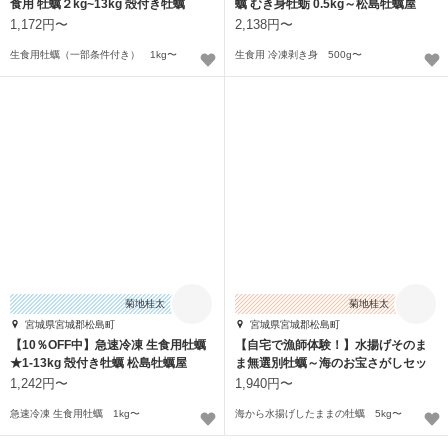
食用 牡蠣２kg~13kg 殻付き牡蠣
蠣 むき身牡蛎 0.5kg～松島牡蠣屋
1,172円〜
2,138円〜
生食用牡蠣（一部条件付き） 1kg〜
生食用 冷凍剥き身 500g〜
菊地桂太
菊地桂太
宮城県宮城郡松島町
宮城県宮城郡松島町
【10％OFF中】急速冷凍 生食用牡蠣
【自宅で漁師体験！】水揚げそのま
★1-13kg 殻付き牡蠣 松島牡蠣屋
ま無選別牡蠣～海のお宝さがしセッ
ト～生牡蠣
1,242円〜
1,940円〜
急速冷凍 生食用牡蠣 1kg〜
海から水揚げしたままの牡蠣 5kg〜