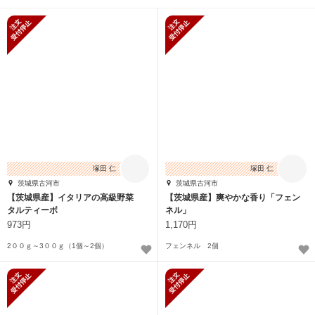
新規受付停止
新規受付停止
塚田 仁
塚田 仁
茨城県古河市
茨城県古河市
【茨城県産】イタリアの高級野菜
【茨城県産】爽やかな香り「フェン
タルティーボ
ネル」
973円
1,170円
2００ｇ～3００ｇ（1個～2個）
フェンネル 2個
新規受付停止
新規受付停止