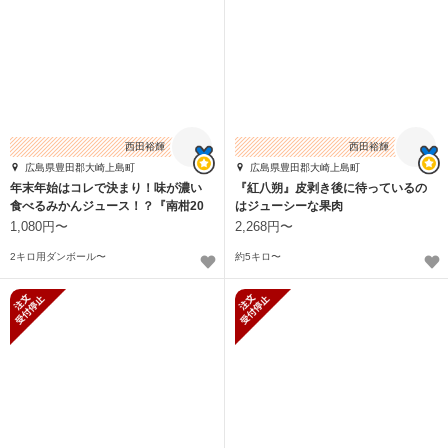
西田裕輝
西田裕輝
広島県豊田郡大崎上島町
広島県豊田郡大崎上島町
年末年始はコレで決まり！味が濃い
『紅八朔』皮剥き後に待っているの
食べるみかんジュース！？『南柑20
はジューシーな果肉
号』
1,080円〜
2,268円〜
2キロ用ダンボール〜
約5キロ〜
新規受付停止
新規受付停止