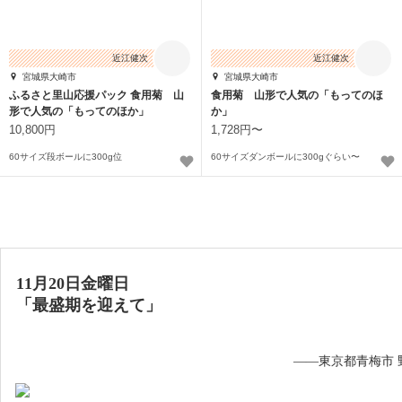
近江健次
近江健次
宮城県大崎市
宮城県大崎市
ふるさと里山応援パック 食用菊 山
食用菊 山形で人気の「もってのほ
形で人気の「もってのほか」
か」
10,800円
1,728円〜
60サイズ段ボールに300g位
60サイズダンボールに300gぐらい〜
11月20日金曜日
「最盛期を迎えて」
——東京都青梅市 