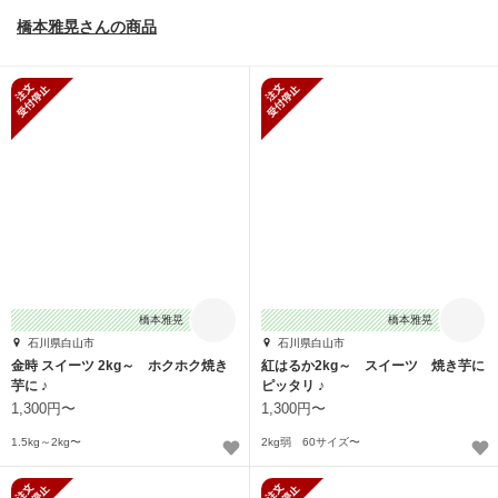
橋本雅晃さんの商品
新規受付停止
新規受付停止
橋本雅晃
橋本雅晃
石川県白山市
石川県白山市
金時 スイーツ 2kg～ ホクホク焼き
紅はるか2kg～ スイーツ 焼き芋に
芋に ♪
ピッタリ ♪
1,300円〜
1,300円〜
1.5kg～2kg〜
2kg弱 60サイズ〜
新規受付停止
新規受付停止