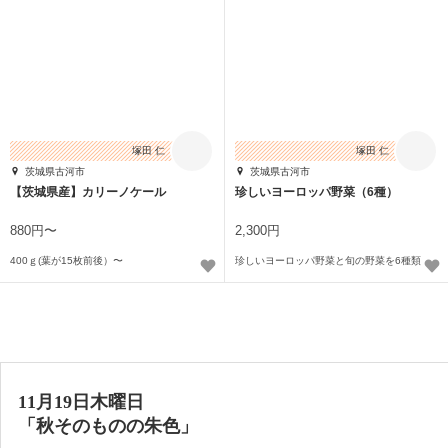
塚田 仁
塚田 仁
茨城県古河市
茨城県古河市
【茨城県産】カリーノケール
珍しいヨーロッパ野菜（6種）
880円〜
2,300円
400ｇ(葉が15枚前後）〜
珍しいヨーロッパ野菜と旬の野菜を6種類
11月19日木曜日
「秋そのものの朱色」