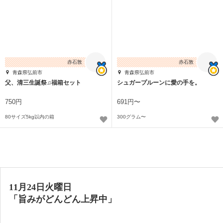
赤石敦
赤石敦
青森県弘前市
青森県弘前市
父、清三生誕祭♫福箱セット
シュガープルーンに愛の手を。
750円
691円〜
80サイズ5kg以内の箱
300グラム〜
11月24日火曜日
「旨みがどんどん上昇中」