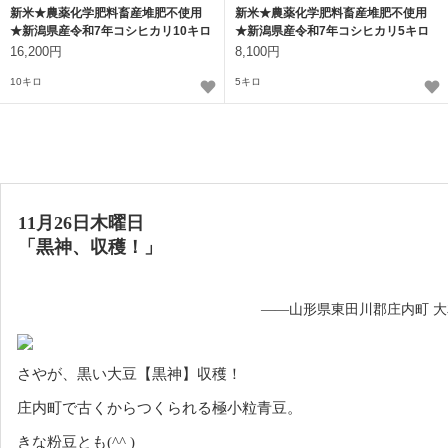
新米★農薬化学肥料畜産堆肥不使用
新米★農薬化学肥料畜産堆肥不使用
★新潟県産令和7年コシヒカリ10キロ
★新潟県産令和7年コシヒカリ5キロ
玄米
玄米
16,200円
8,100円
10キロ
5キロ
11月26日木曜日
「黒神、収穫！」
——山形県東田川郡庄内町 
さやが、黒い大豆【黒神】収穫！
庄内町で古くからつくられる極小粒青豆。
きな粉豆とも(^^ )