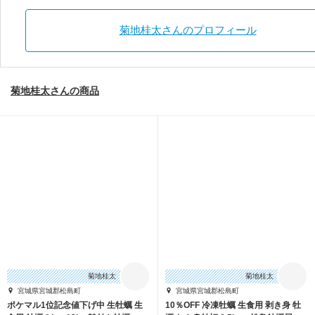
菊地桂太さんのプロフィール
菊地桂太さんの商品
菊地桂太
菊地桂太
宮城県宮城郡松島町
宮城県宮城郡松島町
ポケマル1位記念値下げ中 生牡蠣 生
10％OFF 冷凍牡蠣 生食用 剥き身 牡