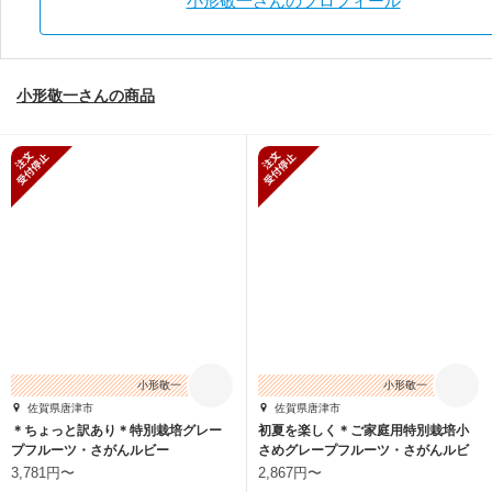
小形敬一さんのプロフィール
小形敬一さんの商品
新規受付停止
新規受付停止
小形敬一
小形敬一
佐賀県唐津市
佐賀県唐津市
＊ちょっと訳あり＊特別栽培グレー
初夏を楽しく＊ご家庭用特別栽培小
プフルーツ・さがんルビー
さめグレープフルーツ・さがんルビ
ー
3,781円〜
2,867円〜