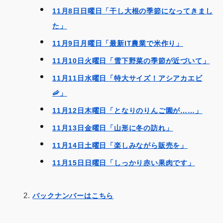
11月8日日曜日「干し大根の季節になってきまし
た」
11月9日月曜日「最新IT農業で米作り」
11月10日火曜日「雪下野菜の季節が近づいて」
11月11日水曜日「特大サイズ！アシアカエビ
🦐」
11月12日木曜日「となりのりんご園が……」
11月13日金曜日「山形に冬の訪れ」
11月14日土曜日「楽しみながら販売を」
11月15日日曜日「しっかり赤い果肉です」
バックナンバーはこちら