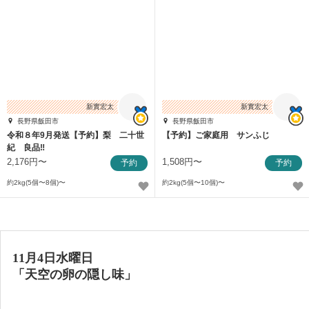
新實宏太
新實宏太
長野県飯田市
長野県飯田市
令和８年9月発送【予約】梨 二十世
【予約】ご家庭用 サンふじ
紀 良品‼️
2,176円〜
1,508円〜
予約
予約
約2kg(5個〜8個)〜
約2kg(5個〜10個)〜
11月4日水曜日
「天空の卵の隠し味」