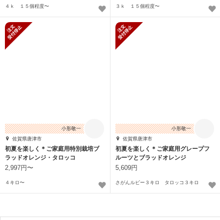
４ｋ １５個程度〜
３ｋ １５個程度〜
新規受付停止
新規受付停止
小形敬一
小形敬一
佐賀県唐津市
佐賀県唐津市
初夏を楽しく＊ご家庭用特別栽培ブ
初夏を楽しく＊ご家庭用グレープフ
ラッドオレンジ・タロッコ
ルーツとブラッドオレンジ
2,997円〜
5,609円
４キロ〜
さがんルビー３キロ タロッコ３キロ