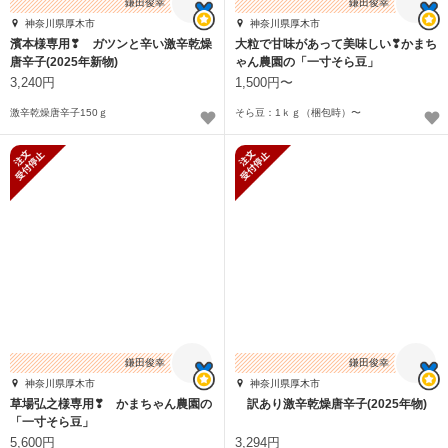
鎌田俊幸
鎌田俊幸
神奈川県厚木市
神奈川県厚木市
濱本様専用❣ ガツンと辛い激辛乾燥
大粒で甘味があって美味しい❣かまち
唐辛子(2025年新物)
ゃん農園の「一寸そら豆」
3,240円
1,500円〜
激辛乾燥唐辛子150ｇ
そら豆：1ｋｇ（梱包時）〜
新規受付停止
新規受付停止
鎌田俊幸
鎌田俊幸
神奈川県厚木市
神奈川県厚木市
草場弘之様専用❣ かまちゃん農園の
訳あり激辛乾燥唐辛子(2025年物)
「一寸そら豆」
5,600円
3,294円