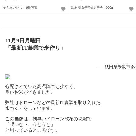
そら豆：4ｋｇ (梱包時)
訳あり❕激辛乾燥唐辛子 200g
11月9日月曜日
「最新IT農業で米作り」
——秋田県湯沢市 
心配されていた高温障害も少なく、
良いお米ができました。
弊社はドローンなどの最新IT農業を取り入れた
米づくりをしています。
この画像は、朝早いドローン散布の現場で
「眠いな〜、うとうと」
と思っているところです。