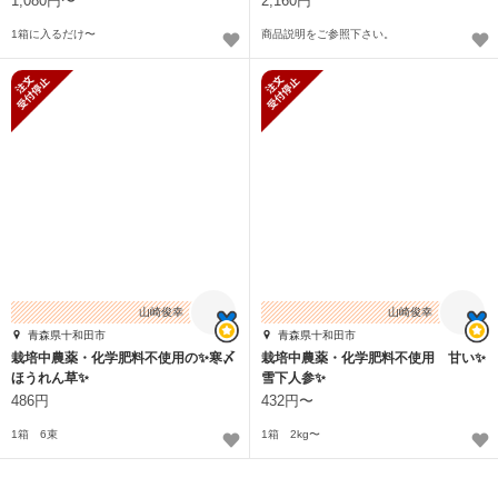
1,080円〜
2,160円
1箱に入るだけ〜
商品説明をご参照下さい。
新規受付停止
新規受付停止
山崎俊幸
山崎俊幸
青森県十和田市
青森県十和田市
栽培中農薬・化学肥料不使用の✨️寒〆
栽培中農薬・化学肥料不使用 甘い✨️
ほうれん草✨️
雪下人参✨️
486円
432円〜
1箱 6束
1箱 2kg〜