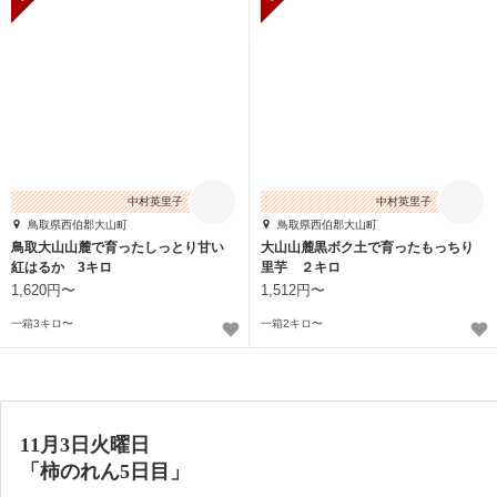
中村英里子
中村英里子
鳥取県西伯郡大山町
鳥取県西伯郡大山町
鳥取大山山麓で育ったしっとり甘い
大山山麓黒ボク土で育ったもっちり
紅はるか 3キロ
里芋 ２キロ
1,620円〜
1,512円〜
一箱3キロ〜
一箱2キロ〜
11月3日火曜日
「柿のれん5日目」