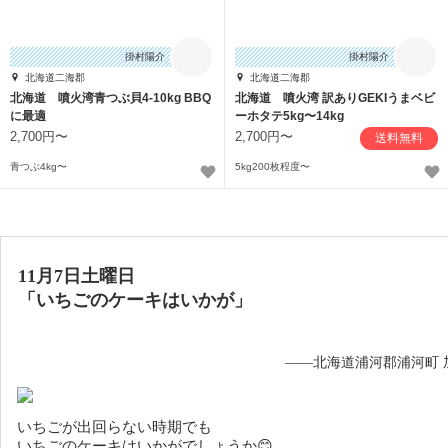
掛村陽介
掛村陽介
北海道二海郡
北海道二海郡
北海道 噴火湾青つぶ貝4-10kg BBQ
北海道 噴火湾 訳ありGEKIうまベビ
に最適
ーホタテ5kg〜14kg
2,700円〜
2,700円〜
送料無料
青つぶ4kg〜
5kg200枚程度〜
11月7日土曜日
「いちごのケーキはいかが」
——北海道浦河郡浦河町 
いちごが出回らない時期でも
いちごのケーキはいかがでしょうか😊