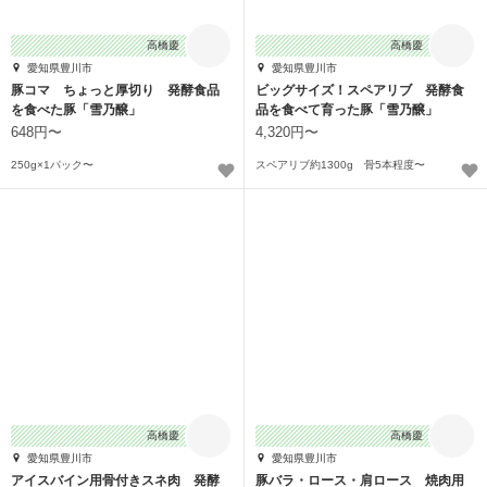
高橋慶
高橋慶
愛知県豊川市
愛知県豊川市
豚コマ ちょっと厚切り 発酵食品
ビッグサイズ！スペアリブ 発酵食
を食べた豚「雪乃醸」
品を食べて育った豚「雪乃醸」
648円〜
4,320円〜
250g×1パック〜
スペアリブ約1300g 骨5本程度〜
高橋慶
高橋慶
愛知県豊川市
愛知県豊川市
アイスバイン用骨付きスネ肉 発酵
豚バラ・ロース・肩ロース 焼肉用