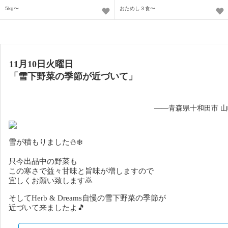
5kg〜
おためし３食〜
11月10日火曜日
「雪下野菜の季節が近づいて」
——青森県十和田市 
雪が積もりました⛄❄️
只今出品中の野菜も
この寒さで益々甘味と旨味が増しますので
宜しくお願い致します🙇
そしてHerb & Dreams自慢の雪下野菜の季節が
近づいて来ましたよ🎵