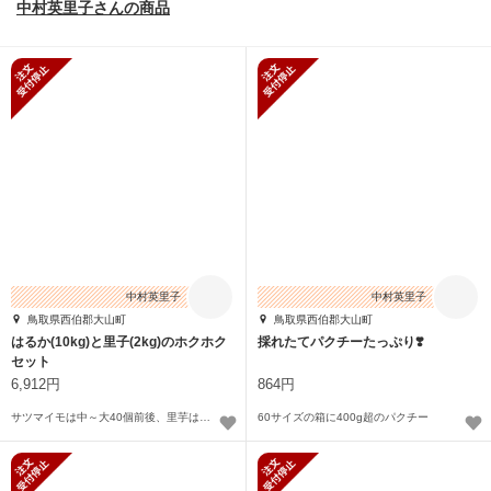
中村英里子さんの商品
新規受付停止
新規受付停止
中村英里子
中村英里子
鳥取県西伯郡大山町
鳥取県西伯郡大山町
はるか(10kg)と里子(2kg)のホクホク
採れたてパクチーたっぷり❣️
セット
6,912円
864円
サツマイモは中～大40個前後、里芋はピンポン玉以上ですが孫芋も付いています
60サイズの箱に400g超のパクチー
新規受付停止
新規受付停止