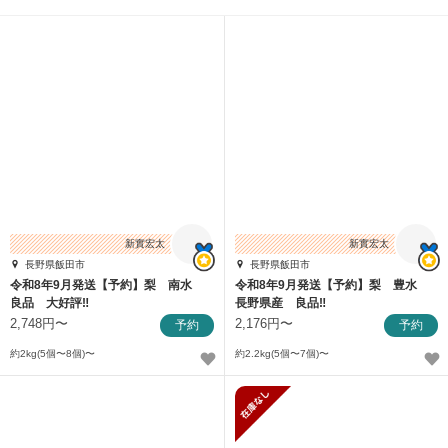
新實宏太
新實宏太
長野県飯田市
長野県飯田市
令和8年9月発送【予約】梨 南水
令和8年9月発送【予約】梨 豊水
良品 大好評‼️
長野県産 良品‼️
2,748円〜
2,176円〜
予約
予約
約2kg(5個〜8個)〜
約2.2kg(5個〜7個)〜
在庫がありません