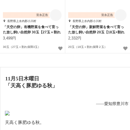
宮永正浩
宮永正浩
長野県上水内郡小川村
長野県上水内郡小川村
「天空の卵」有機野菜を食べて育っ
「天空の卵」新鮮野菜を食べて育っ
た放し飼い自然卵 30玉【27玉＋割れ
た放し飼い自然卵 20玉【18玉+割れ
保障3玉】
保障2玉】
3,499円
2,332円
30玉（27玉＋割れ保障3玉）
20玉（18玉＋割れ保障２玉）
11月5日木曜日
「天高く豚肥ゆる秋」
——愛知県豊川市
天高く豚肥ゆる秋。