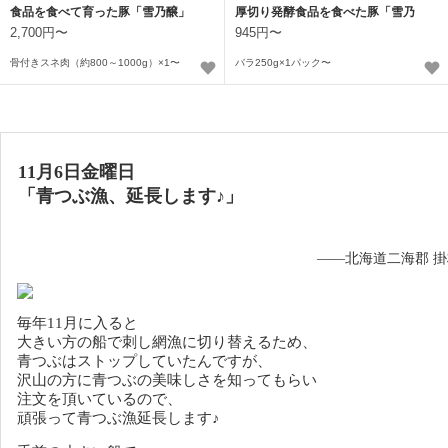
食品を食べて育った豚「雪乃醸」
厚切り発酵食品を食べた豚「雪乃
醸」
2,700円〜
945円〜
骨付きスネ肉（約800～1000g）×1〜
バラ250g×1パック〜
11月6日金曜日
「青つぶ漁、延長します♪」
——北海道二海郡 
毎年11月に入ると
大きい方の船で刺し網漁に切り替えるため、
青つぶはストップしていたんですが、
沢山の方に青つぶの美味しさを知ってもらい
注文を頂いているので、
頑張って青つぶ漁延長します♪