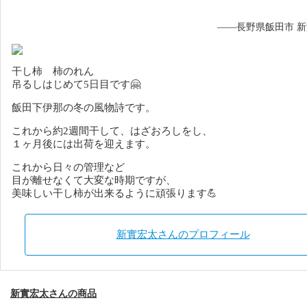
——長野県飯田市 
干し柿 柿のれん
吊るしはじめて5日目です🤗
飯田下伊那の冬の風物詩です。
これから約2週間干して、はざおろしをし、
１ヶ月後には出荷を迎えます。
これから日々の管理など
目が離せなくて大変な時期ですが、
美味しい干し柿が出来るように頑張ります💪
新實宏太さんのプロフィール
新實宏太さんの商品