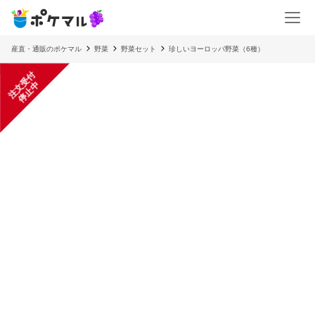
産直・通販のポケマル
野菜
野菜セット
珍しいヨーロッパ野菜（6種）
注
文
受
付
停
止
中